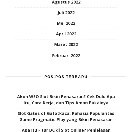
Agustus 2022
Juli 2022
Mei 2022
April 2022
Maret 2022
Februari 2022
POS-POS TERBARU
Akun WSO Slot Bikin Penasaran? Cek Dulu Apa
Itu, Cara Kerja, dan Tips Aman Pakainya
Slot Gates of Gatotkaca: Rahasia Popularitas
Game Pragmatic Play yang Bikin Penasaran
Apa Itu Fitur DC di Slot Online? Penjelasan