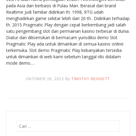
pada Asia dan berbasis di Pulau Man. Berasal dari brand
Realtime judi familiar didirikan th. 1998, RTG udah
menghadirkan game sekitar lebih dari 20 th.. Didirikan terhadap
th. 2015 Pragmatic Play dengan cepat berkembang jadi salah
satu pengembang slot dan permainan kasino terbesar di dunia.
Diatur dan dilisensikan di bermacam yurisdiksi demo Slot
Pragmatic Play ada untuk dimainkan di semua kasino online
terkemuka. Slot demo Pragmatic Play kebanyakan tersedia
untuk dimainkan di web kami sebelum tanggal rilis didalam
mode demo.…
OKTOBER 26, 2022
By
TIMOTHY BENNETT
Cari
untuk: