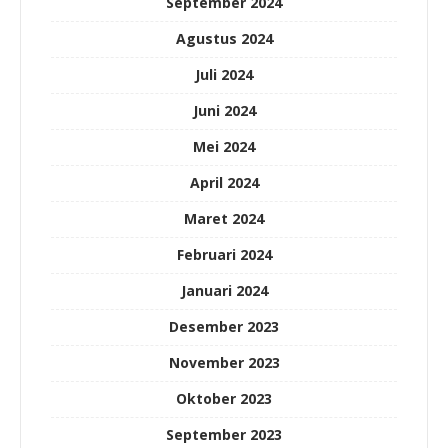
September 2024
Agustus 2024
Juli 2024
Juni 2024
Mei 2024
April 2024
Maret 2024
Februari 2024
Januari 2024
Desember 2023
November 2023
Oktober 2023
September 2023