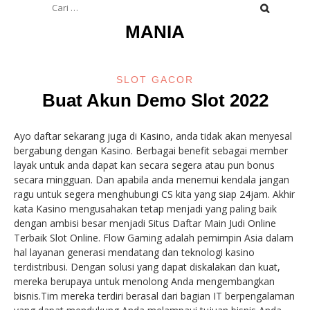
untuk:
MANIA
SLOT GACOR
Buat Akun Demo Slot 2022
Ayo daftar sekarang juga di Kasino, anda tidak akan menyesal
bergabung dengan Kasino. Berbagai benefit sebagai member
layak untuk anda dapat kan secara segera atau pun bonus
secara mingguan. Dan apabila anda menemui kendala jangan
ragu untuk segera menghubungi CS kita yang siap 24jam. Akhir
kata Kasino mengusahakan tetap menjadi yang paling baik
dengan ambisi besar menjadi Situs Daftar Main Judi Online
Terbaik Slot Online. Flow Gaming adalah pemimpin Asia dalam
hal layanan generasi mendatang dan teknologi kasino
terdistribusi. Dengan solusi yang dapat diskalakan dan kuat,
mereka berupaya untuk menolong Anda mengembangkan
bisnis.Tim mereka terdiri berasal dari bagian IT berpengalaman