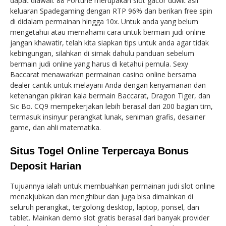
dapat diawali. 88 Fortune merupakan slot gacor duwit asli
keluaran Spadegaming dengan RTP 96% dan berikan free spin
di didalam permainan hingga 10x. Untuk anda yang belum
mengetahui atau memahami cara untuk bermain judi online
jangan khawatir, telah kita siapkan tips untuk anda agar tidak
kebingungan, silahkan di simak dahulu panduan sebelum
bermain judi online yang harus di ketahui pemula. Sexy
Baccarat menawarkan permainan casino online bersama
dealer cantik untuk melayani Anda dengan kenyamanan dan
ketenangan pikiran kala bermain Baccarat, Dragon Tiger, dan
Sic Bo. CQ9 mempekerjakan lebih berasal dari 200 bagian tim,
termasuk insinyur perangkat lunak, seniman grafis, desainer
game, dan ahli matematika.
Situs Togel Online Terpercaya Bonus
Deposit Harian
Tujuannya ialah untuk membuahkan permainan judi slot online
menakjubkan dan menghibur dan juga bisa dimainkan di
seluruh perangkat, tergolong desktop, laptop, ponsel, dan
tablet. Mainkan demo slot gratis berasal dari banyak provider