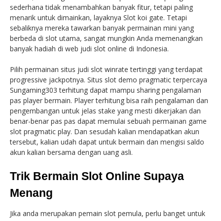
sederhana tidak menambahkan banyak fitur, tetapi paling
menarik untuk dimainkan, layaknya Slot koi gate. Tetapi
sebaliknya mereka tawarkan banyak permainan mini yang
berbeda di slot utama, sangat mungkin Anda memenangkan
banyak hadiah di web judi slot online di Indonesia.
Pilih permainan situs judi slot winrate tertinggi yang terdapat
progressive jackpotnya. Situs slot demo pragmatic terpercaya
Sungaming303 terhitung dapat mampu sharing pengalaman
pas player bermain. Player terhitung bisa raih pengalaman dan
pengembangan untuk jelas stake yang mesti dikerjakan dan
benar-benar pas pas dapat memulai sebuah permainan game
slot pragmatic play. Dan sesudah kalian mendapatkan akun
tersebut, kalian udah dapat untuk bermain dan mengisi saldo
akun kalian bersama dengan uang asli.
Trik Bermain Slot Online Supaya
Menang
Jika anda merupakan pemain slot pemula, perlu banget untuk