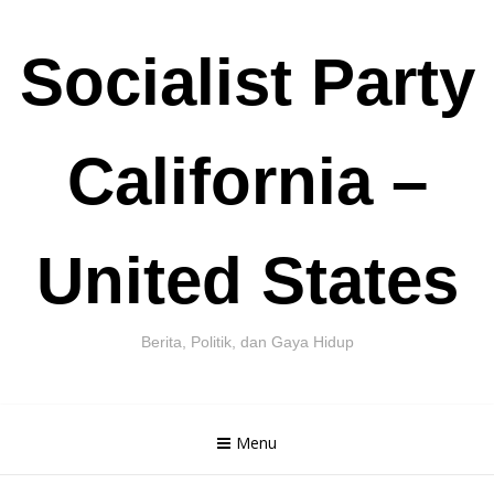
Skip
Socialist Party
to
content
California –
United States
Berita, Politik, dan Gaya Hidup
Menu
Cari