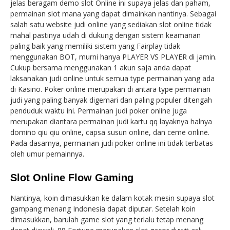
jelas beragam demo slot Online ini supaya jelas dan paham,
permainan slot mana yang dapat dimainkan nantinya. Sebagai
salah satu website judi online yang sediakan slot online tidak
mahal pastinya udah di dukung dengan sistem keamanan
paling baik yang memiliki sistem yang Fairplay tidak
menggunakan BOT, murni hanya PLAYER VS PLAYER di jamin.
Cukup bersama menggunakan 1 akun saja anda dapat
laksanakan judi online untuk semua type permainan yang ada
di Kasino. Poker online merupakan di antara type permainan
judi yang paling banyak digemari dan paling populer ditengah
penduduk waktu ini. Permainan judi poker online juga
merupakan diantara permainan judi kartu qq layaknya halnya
domino qiu qiu online, capsa susun online, dan ceme online.
Pada dasarnya, permainan judi poker online ini tidak terbatas
oleh umur pemainnya.
Slot Online Flow Gaming
Nantinya, koin dimasukkan ke dalam kotak mesin supaya slot
gampang menang Indonesia dapat diputar. Setelah koin
dimasukkan, barulah game slot yang terlalu tetap menang