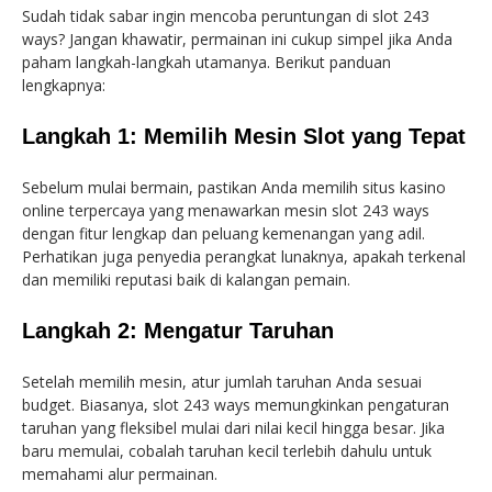
Sudah tidak sabar ingin mencoba peruntungan di slot 243
ways? Jangan khawatir, permainan ini cukup simpel jika Anda
paham langkah-langkah utamanya. Berikut panduan
lengkapnya:
Langkah 1: Memilih Mesin Slot yang Tepat
Sebelum mulai bermain, pastikan Anda memilih situs kasino
online terpercaya yang menawarkan mesin slot 243 ways
dengan fitur lengkap dan peluang kemenangan yang adil.
Perhatikan juga penyedia perangkat lunaknya, apakah terkenal
dan memiliki reputasi baik di kalangan pemain.
Langkah 2: Mengatur Taruhan
Setelah memilih mesin, atur jumlah taruhan Anda sesuai
budget. Biasanya, slot 243 ways memungkinkan pengaturan
taruhan yang fleksibel mulai dari nilai kecil hingga besar. Jika
baru memulai, cobalah taruhan kecil terlebih dahulu untuk
memahami alur permainan.