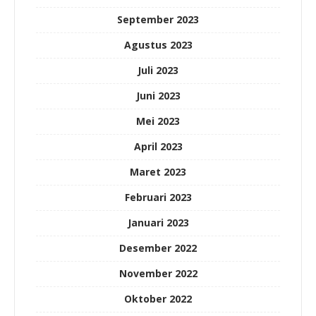
September 2023
Agustus 2023
Juli 2023
Juni 2023
Mei 2023
April 2023
Maret 2023
Februari 2023
Januari 2023
Desember 2022
November 2022
Oktober 2022