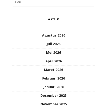
untuk:
ARSIP
Agustus 2026
Juli 2026
Mei 2026
April 2026
Maret 2026
Februari 2026
Januari 2026
Desember 2025
November 2025