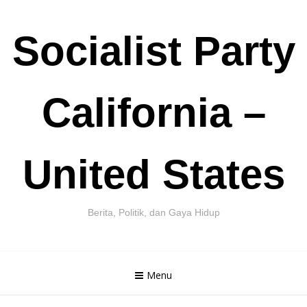
Skip
Socialist Party
to
content
California –
United States
Berita, Politik, dan Gaya Hidup
Menu
Cari