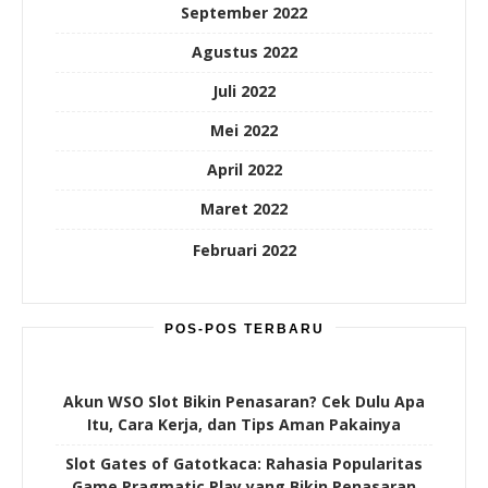
September 2022
Agustus 2022
Juli 2022
Mei 2022
April 2022
Maret 2022
Februari 2022
POS-POS TERBARU
Akun WSO Slot Bikin Penasaran? Cek Dulu Apa
Itu, Cara Kerja, dan Tips Aman Pakainya
Slot Gates of Gatotkaca: Rahasia Popularitas
Game Pragmatic Play yang Bikin Penasaran