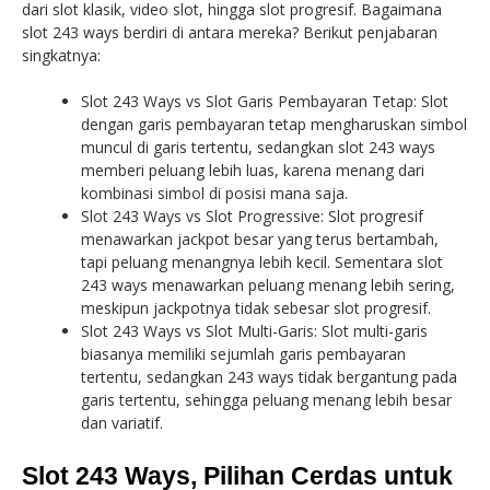
dari slot klasik, video slot, hingga slot progresif. Bagaimana
slot 243 ways berdiri di antara mereka? Berikut penjabaran
singkatnya:
Slot 243 Ways vs Slot Garis Pembayaran Tetap: Slot
dengan garis pembayaran tetap mengharuskan simbol
muncul di garis tertentu, sedangkan slot 243 ways
memberi peluang lebih luas, karena menang dari
kombinasi simbol di posisi mana saja.
Slot 243 Ways vs Slot Progressive: Slot progresif
menawarkan jackpot besar yang terus bertambah,
tapi peluang menangnya lebih kecil. Sementara slot
243 ways menawarkan peluang menang lebih sering,
meskipun jackpotnya tidak sebesar slot progresif.
Slot 243 Ways vs Slot Multi-Garis: Slot multi-garis
biasanya memiliki sejumlah garis pembayaran
tertentu, sedangkan 243 ways tidak bergantung pada
garis tertentu, sehingga peluang menang lebih besar
dan variatif.
Slot 243 Ways, Pilihan Cerdas untuk