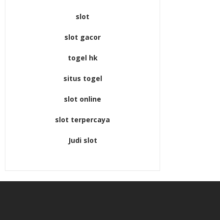
slot
slot gacor
togel hk
situs togel
slot online
slot terpercaya
Judi slot