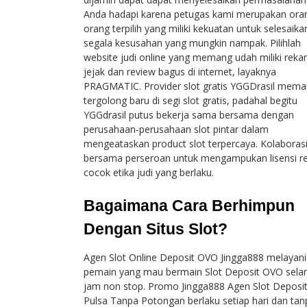
Anda hadapi karena petugas kami merupakan ora
orang terpilih yang miliki kekuatan untuk selesaika
segala kesusahan yang mungkin nampak. Pilihlah
website judi online yang memang udah miliki rek
jejak dan review bagus di internet, layaknya
PRAGMATIC. Provider slot gratis YGGDrasil mem
tergolong baru di segi slot gratis, padahal begitu
YGGdrasil putus bekerja sama bersama dengan
perusahaan-perusahaan slot pintar dalam
mengeataskan product slot terpercaya. Kolaboras
bersama perseroan untuk mengampukan lisensi r
cocok etika judi yang berlaku.
Bagaimana Cara Berhimpun
Dengan Situs Slot?
Agen Slot Online Deposit OVO Jingga888 melayani
pemain yang mau bermain Slot Deposit OVO sela
jam non stop. Promo Jingga888 Agen Slot Deposi
Pulsa Tanpa Potongan berlaku setiap hari dan tan