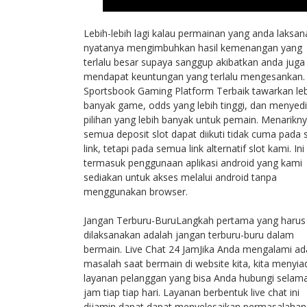
Lebih-lebih lagi kalau permainan yang anda laksa
nyatanya mengimbuhkan hasil kemenangan yang
terlalu besar supaya sanggup akibatkan anda juga
mendapat keuntungan yang terlalu mengesankan.
Sportsbook Gaming Platform Terbaik tawarkan le
banyak game, odds yang lebih tinggi, dan menyed
pilihan yang lebih banyak untuk pemain. Menarikny
semua deposit slot dapat diikuti tidak cuma pada 
link, tetapi pada semua link alternatif slot kami. Ini
termasuk penggunaan aplikasi android yang kami
sediakan untuk akses melalui android tanpa
menggunakan browser.
Jangan Terburu-BuruLangkah pertama yang harus
dilaksanakan adalah jangan terburu-buru dalam
bermain. Live Chat 24 JamJika Anda mengalami ad
masalah saat bermain di website kita, kita menyi
layanan pelanggan yang bisa Anda hubungi selam
jam tiap tiap hari. Layanan berbentuk live chat ini
dijamin dapat dapat menyelesaikan permasalahan