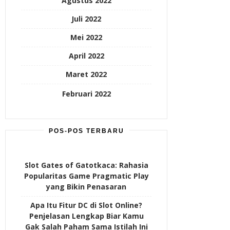
Agustus 2022
Juli 2022
Mei 2022
April 2022
Maret 2022
Februari 2022
POS-POS TERBARU
Slot Gates of Gatotkaca: Rahasia
Popularitas Game Pragmatic Play
yang Bikin Penasaran
Apa Itu Fitur DC di Slot Online?
Penjelasan Lengkap Biar Kamu
Gak Salah Paham Sama Istilah Ini