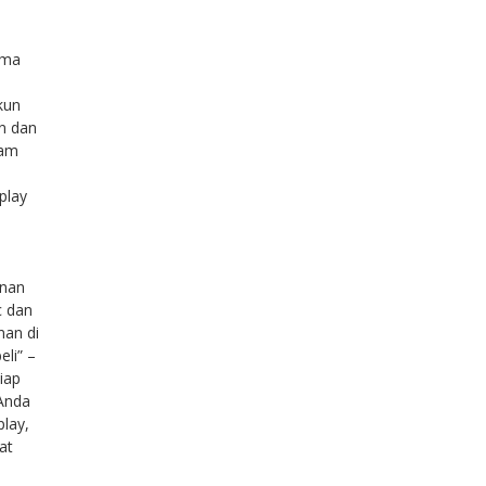
ama
kun
un dan
lam
play
inan
c dan
nan di
li” –
iap
 Anda
lay,
at