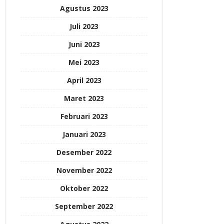
Agustus 2023
Juli 2023
Juni 2023
Mei 2023
April 2023
Maret 2023
Februari 2023
Januari 2023
Desember 2022
November 2022
Oktober 2022
September 2022