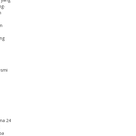
ng-
n
am
ang
i
esmi
ma 24
t
pa