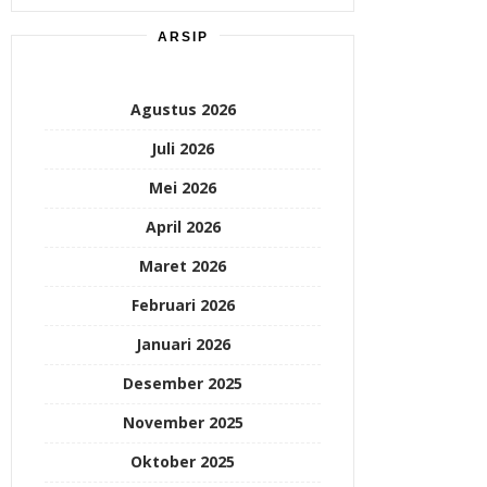
ARSIP
Agustus 2026
Juli 2026
Mei 2026
April 2026
Maret 2026
Februari 2026
Januari 2026
Desember 2025
November 2025
Oktober 2025