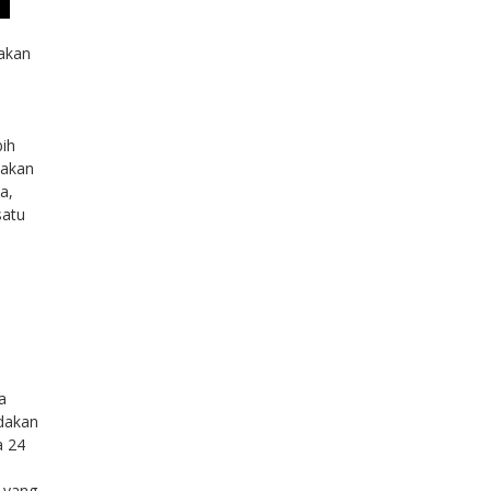
nakan
bih
iakan
a,
satu
a
adakan
a 24
 yang