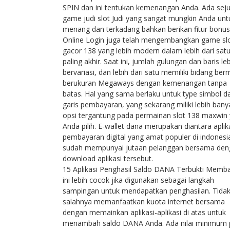
SPIN dan ini tentukan kemenangan Anda. Ada sej
game judi slot Judi yang sangat mungkin Anda unt
menang dan terkadang bahkan berikan fitur bonus.
Online Login juga telah mengembangkan game sl
gacor 138 yang lebih modern dalam lebih dari satu
paling akhir. Saat ini, jumlah gulungan dan baris le
bervariasi, dan lebih dari satu memiliki bidang ber
berukuran Megaways dengan kemenangan tanpa
batas. Hal yang sama berlaku untuk type simbol d
garis pembayaran, yang sekarang miliki lebih bany
opsi tergantung pada permainan slot 138 maxwin
Anda pilih. E-wallet dana merupakan diantara aplik
pembayaran digital yang amat populer di indonesi
sudah mempunyai jutaan pelanggan bersama den
download aplikasi tersebut.
15 Aplikasi Penghasil Saldo DANA Terbukti Memb
ini lebih cocok jika digunakan sebagai langkah
sampingan untuk mendapatkan penghasilan. Tida
salahnya memanfaatkan kuota internet bersama
dengan memainkan aplikasi-aplikasi di atas untuk
menambah saldo DANA Anda. Ada nilai minimum 