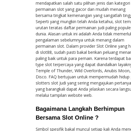
mendapatkan salah satu pilihan jenis dan kategori
permainan slot yang gacor dan mudah menang
bersama tingkat kemenangan yang sangatlah tingg
Seperti yang mungkin telah Anda ketahui, slot tem
urutan teratas daftar permainan judi paling populer
dunia. Alasan untuk ini adalah Anda tidak memerl
pengalaman sebelumnya untuk menang dalam
permainan slot. Dalam provider Slot Online yang h
di slot88, sudah pasti bakal berikan peluang mena
paling baik untuk para pemain. Karena terdapat b
type slot terpercaya yang dapat diandalkan layakn
Temple of Thunder, Wild Overlords, Anubis Moon, 
Disco. FAQ bertujuan untuk mempermudah hidup 
slotters slot Judi yang sering mengajukan pertany
yang barangkali dapat Anda jelaskan secara langs
melalui tampilan website web.
Bagaimana Langkah Berhimpun
Bersama Slot Online ?
Simbol spesifik bakal muncul setiap kali Anda me