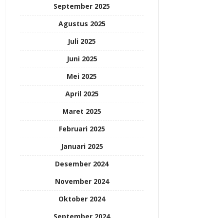
September 2025
Agustus 2025
Juli 2025
Juni 2025
Mei 2025
April 2025
Maret 2025
Februari 2025
Januari 2025
Desember 2024
November 2024
Oktober 2024
September 2024