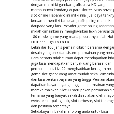
dengan memiliki gambar grafis ultra HD yang
membuatnya kondang di para slotter. Situs privat j
slot online Habanero ini miliki nilai jual daya tarikn
bersama memiliki tampilan grafis paling menarik
daripada yang lain. Provider game paling sederha
midah dimainkan ini menghadirkan lebih berasal da
180 model game yang mana populernya ialah Hot
Fruit dan juga Fa Fa Fa.
Lebih dar 100 jenis pemain dibikin bersama denga
desain yang unik dan sistem permainan yang mena
Para pemain tidak cuman dapat mendapatkan hib
juga bisa mendapatkan banyak uang berasal dari
permainan ini. Live22 menghadirkan beragam mod
game slot gacor yang amat mudah sekali dimaink
dan bisa berikan bayaran yang tinggi. Pemain akan
dapatkan bayaran yang tinggi dari permainan yang
mereka mainkan. Slot88 merupakan permainan sl
ternama yang banyak sekali disediakan oleh mayor
website slot paling baik, slot terbesar, slot terleng
dan pastinya terpercaya.
Setidaknya ini bakal menolong anda untuk bisa