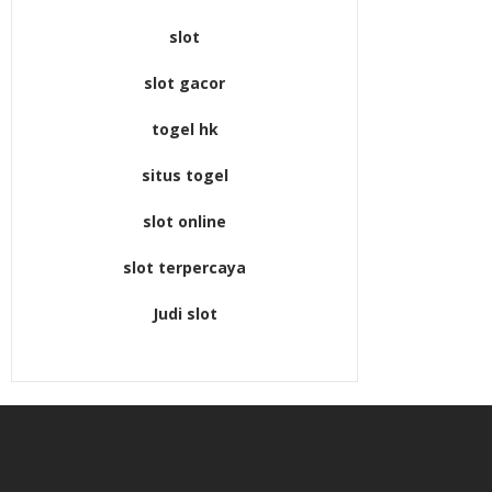
slot
slot gacor
togel hk
situs togel
slot online
slot terpercaya
Judi slot