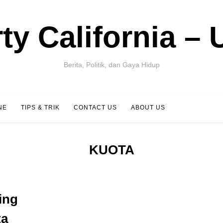
rty California – 
Berita, Politik, dan Gaya Hidup
NE
TIPS & TRIK
CONTACT US
ABOUT US
KUOTA
ing
ta