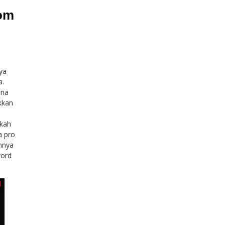
Com
ya
a.
ena
kkan
gkah
a pro
mnya
word