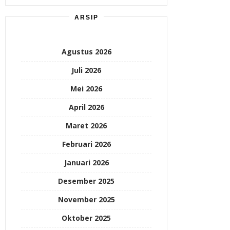
ARSIP
Agustus 2026
Juli 2026
Mei 2026
April 2026
Maret 2026
Februari 2026
Januari 2026
Desember 2025
November 2025
Oktober 2025