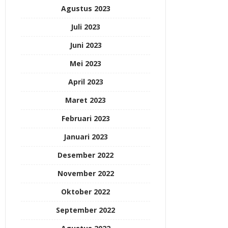
Agustus 2023
Juli 2023
Juni 2023
Mei 2023
April 2023
Maret 2023
Februari 2023
Januari 2023
Desember 2022
November 2022
Oktober 2022
September 2022