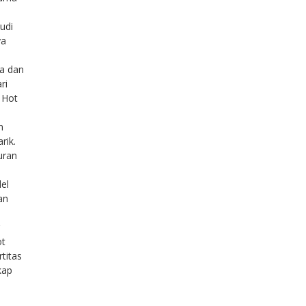
udi
ya
na dan
ri
 Hot
n
rik.
uran
el
an
ot
titas
kap