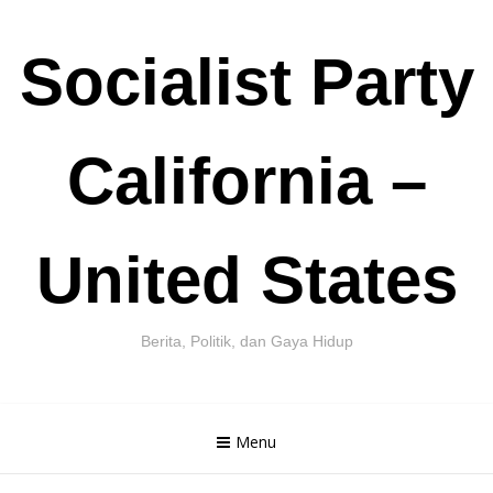
Skip
Socialist Party
to
content
California –
United States
Berita, Politik, dan Gaya Hidup
Menu
Cari