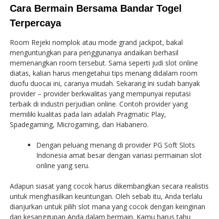
Cara Bermain Bersama Bandar Togel
Terpercaya
Room Rejeki nomplok atau mode grand jackpot, bakal
menguntungkan para penggunanya andaikan berhasil
memenangkan room tersebut. Sama seperti judi slot online
diatas, kalian harus mengetahui tips menang didalam room
duofu duocai ini, caranya mudah. Sekarang ini sudah banyak
provider – provider berkwalitas yang mempunyai reputasi
terbaik di industri perjudian online. Contoh provider yang
memiliki kualitas pada lain adalah Pragmatic Play,
Spadegaming, Microgaming, dan Habanero.
Dengan peluang menang di provider PG Soft Slots
Indonesia amat besar dengan variasi permainan slot
online yang seru.
Adapun siasat yang cocok harus dikembangkan secara realistis
untuk menghasilkan keuntungan. Oleh sebab itu, Anda terlalu
dianjurkan untuk pilih slot mana yang cocok dengan keinginan
dan kesanggupan Anda dalam bermain. Kamu harus tahu