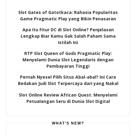
Slot Gates of Gatotkaca: Rahasia Popularitas
Game Pragmatic Play yang Bikin Penasaran
Apa Itu Fitur DC di Slot Online? Penjelasan
Lengkap Biar Kamu Gak Salah Paham Sama
Istilah Ini
RTP Slot Queen of Gods Pragmatic Play:
Menyelami Dunia Slot Legendaris dengan
Pembayaran Tinggi
Pernah Nyesel Pilih Situs Abal-abal? Ini Cara
Bedakan Judi Slot Terpercaya dari yang Nakal
Slot Online Review African Quest: Menyelami
Petualangan Seru di Dunia Slot Digital
WHAT’S NEW?