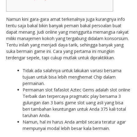
Namun kini gara-gara amat terkenalnya juga kurangnya info
tentu saja bakal bikin banyak pemain bakal persoalan buat
dapat menang. Judi online yang menggurita memangsa rakyat
miliki manajemen kokoh yang tergabung didalam konsorsium.
Tentu inilah yang menjadi daya tarik, sehingga banyak yang
suka bermain game ini. Cara yang pertama ini mungkin
terdengar sepele, tapi cukup mutlak untuk dipraktikkan.
Tidak ada salahnya untuk lakukan variasi bersama
tujuan untuk bisa lebih menghemat Chip dalam
permainan.
Permainan slot fafaslot Aztec Gems adalah slot online
Terbaik dan terpercaya pragmatic play bersama 3
gulungan dan 3 baris game slot uang asli yang bisa
beri tambahan keuntungan untuk Anda 375 kali total
taruhan Anda.
Namun, hal ini harus Anda ambil secara teratur agar
mempunyai modal lebih besar kala bermain.