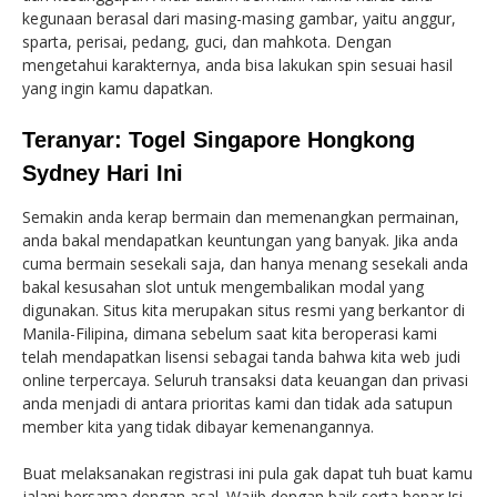
kegunaan berasal dari masing-masing gambar, yaitu anggur,
sparta, perisai, pedang, guci, dan mahkota. Dengan
mengetahui karakternya, anda bisa lakukan spin sesuai hasil
yang ingin kamu dapatkan.
Teranyar: Togel Singapore Hongkong
Sydney Hari Ini
Semakin anda kerap bermain dan memenangkan permainan,
anda bakal mendapatkan keuntungan yang banyak. Jika anda
cuma bermain sesekali saja, dan hanya menang sesekali anda
bakal kesusahan slot untuk mengembalikan modal yang
digunakan. Situs kita merupakan situs resmi yang berkantor di
Manila-Filipina, dimana sebelum saat kita beroperasi kami
telah mendapatkan lisensi sebagai tanda bahwa kita web judi
online terpercaya. Seluruh transaksi data keuangan dan privasi
anda menjadi di antara prioritas kami dan tidak ada satupun
member kita yang tidak dibayar kemenangannya.
Buat melaksanakan registrasi ini pula gak dapat tuh buat kamu
jalani bersama dengan asal. Wajib dengan baik serta benar.Isi