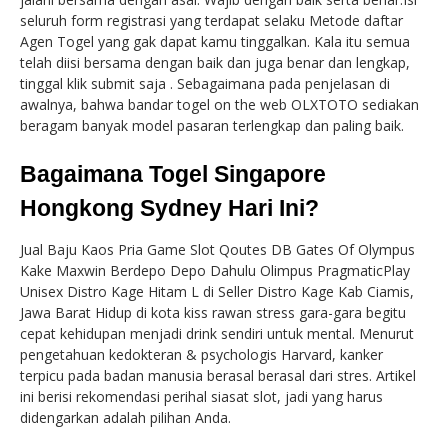
seluruh form registrasi yang terdapat selaku Metode daftar
Agen Togel yang gak dapat kamu tinggalkan. Kala itu semua
telah diisi bersama dengan baik dan juga benar dan lengkap,
tinggal klik submit saja . Sebagaimana pada penjelasan di
awalnya, bahwa bandar togel on the web OLXTOTO sediakan
beragam banyak model pasaran terlengkap dan paling baik.
Bagaimana Togel Singapore
Hongkong Sydney Hari Ini?
Jual Baju Kaos Pria Game Slot Qoutes DB Gates Of Olympus
Kake Maxwin Berdepo Depo Dahulu Olimpus PragmaticPlay
Unisex Distro Kage Hitam L di Seller Distro Kage Kab Ciamis,
Jawa Barat Hidup di kota kiss rawan stress gara-gara begitu
cepat kehidupan menjadi drink sendiri untuk mental. Menurut
pengetahuan kedokteran & psychologis Harvard, kanker
terpicu pada badan manusia berasal berasal dari stres. Artikel
ini berisi rekomendasi perihal siasat slot, jadi yang harus
didengarkan adalah pilihan Anda.