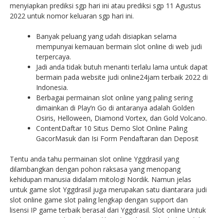
menyiapkan prediksi sgp hari ini atau prediksi sgp 11 Agustus
2022 untuk nomor keluaran sgp hari ini.
Banyak peluang yang udah disiapkan selama
mempunyai kemauan bermain slot online di web judi
terpercaya.
Jadi anda tidak butuh menanti terlalu lama untuk dapat
bermain pada website judi online24jam terbaik 2022 di
Indonesia.
Berbagai permainan slot online yang paling sering
dimainkan di Play’n Go di antaranya adalah Golden
Osiris, Helloween, Diamond Vortex, dan Gold Volcano.
ContentDaftar 10 Situs Demo Slot Online Paling
GacorMasuk dan Isi Form Pendaftaran dan Deposit
Tentu anda tahu permainan slot online Yggdrasil yang
dilambangkan dengan pohon raksasa yang menopang
kehidupan manusia didalam mitologi Nordik. Namun jelas
untuk game slot Yggdrasil juga merupakan satu diantarara judi
slot online game slot paling lengkap dengan support dan
lisensi IP game terbaik berasal dari Yggdrasil. Slot online Untuk