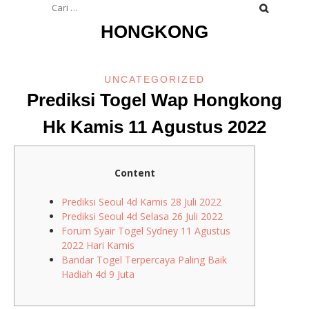
untuk:
HONGKONG
UNCATEGORIZED
Prediksi Togel Wap Hongkong
Hk Kamis 11 Agustus 2022
Content
Prediksi Seoul 4d Kamis 28 Juli 2022
Prediksi Seoul 4d Selasa 26 Juli 2022
Forum Syair Togel Sydney 11 Agustus
2022 Hari Kamis
Bandar Togel Terpercaya Paling Baik
Hadiah 4d 9 Juta