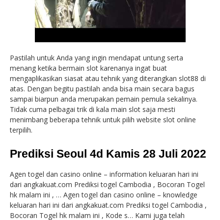
Pastilah untuk Anda yang ingin mendapat untung serta
menang ketika bermain slot karenanya ingat buat
mengaplikasikan siasat atau tehnik yang diterangkan slot88 di
atas. Dengan begitu pastilah anda bisa main secara bagus
sampai biarpun anda merupakan pemain pemula sekalinya.
Tidak cuma pelbagai trik di kala main slot saja mesti
menimbang beberapa tehnik untuk pilih website slot online
terpilih.
Prediksi Seoul 4d Kamis 28 Juli 2022
Agen togel dan casino online – information keluaran hari ini
dari angkakuat.com Prediksi togel Cambodia , Bocoran Togel
hk malam ini , … Agen togel dan casino online – knowledge
keluaran hari ini dari angkakuat.com Prediksi togel Cambodia ,
Bocoran Togel hk malam ini , Kode s… Kami juga telah