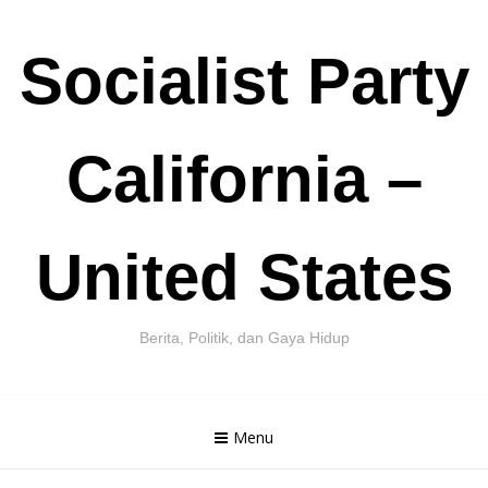
Skip
Socialist Party
to
content
California –
United States
Berita, Politik, dan Gaya Hidup
Menu
Cari