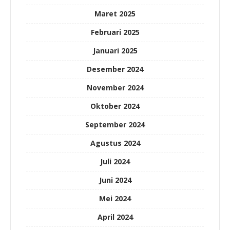
Maret 2025
Februari 2025
Januari 2025
Desember 2024
November 2024
Oktober 2024
September 2024
Agustus 2024
Juli 2024
Juni 2024
Mei 2024
April 2024