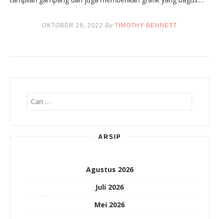
OKTOBER 28, 2022
By
TIMOTHY BENNETT
Cari
untuk:
ARSIP
Agustus 2026
Juli 2026
Mei 2026