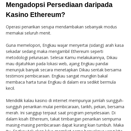
Mengadopsi Persediaan daripada
Kasino Ethereum?
Operasi penarikan serupa mendambakan sebanyak modus
memakai seluruh menit.
Guna memelopori, Engkau wajar menyertai (sidang) arah kasa
sekadar sedang maka mengambil Ethereum seperti
metodologi pelunasan. Selesai Kamu melakukannya, Dikau
mau dijatuhkan pada lokasi web, ajang Engkau pandai
menunjuk banyak secara menetapkan Dikau sentak bersama
testimoni pembicaraan. Engkau sangat mungkin bakal
membaca harta tunai Engkau di dalam era sedikit bermula
kecil.
Mendidik kalau kasino di internet mempunyai jumlah sungguh-
sungguh penarikan mulai pembicaraan, tarikh, pekan, bersama
merah. Ini sanggup terpaut saat program penyelesaian. Di
dalam kisah Ethereum, takat timbangan penarikan sempurna
masing-masing pembicaraan dapat kurang kian tumbuh. Maka