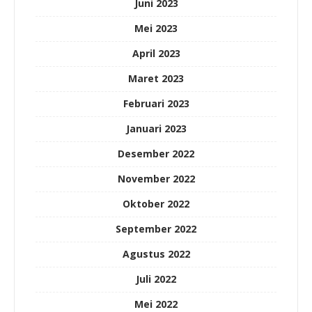
Juni 2023
Mei 2023
April 2023
Maret 2023
Februari 2023
Januari 2023
Desember 2022
November 2022
Oktober 2022
September 2022
Agustus 2022
Juli 2022
Mei 2022