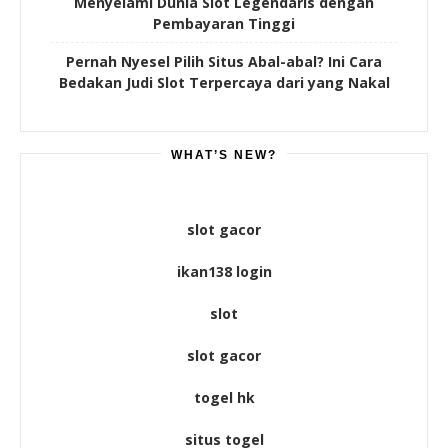
Menyelami Dunia Slot Legendaris dengan
Pembayaran Tinggi
Pernah Nyesel Pilih Situs Abal-abal? Ini Cara
Bedakan Judi Slot Terpercaya dari yang Nakal
WHAT’S NEW?
slot gacor
ikan138 login
slot
slot gacor
togel hk
situs togel