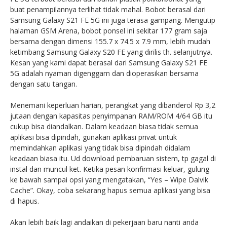
buat penampilannya terlihat tidak mahal. Bobot berasal dari
Samsung Galaxy S21 FE 5G ini juga terasa gampang. Mengutip
halaman GSM Arena, bobot ponsel ini sekitar 177 gram saja
bersama dengan dimensi 155.7 x 74.5 x 7.9 mm, lebih mudah
ketimbang Samsung Galaxy S20 FE yang dirilis th. selanjutnya.
Kesan yang kami dapat berasal dari Samsung Galaxy S21 FE
5G adalah nyaman digenggam dan dioperasikan bersama
dengan satu tangan.
Menemani keperluan harian, perangkat yang dibanderol Rp 3,2
jutaan dengan kapasitas penyimpanan RAM/ROM 4/64 GB itu
cukup bisa diandalkan. Dalam keadaan biasa tidak semua
aplikasi bisa dipindah, gunakan aplikasi privat untuk
memindahkan aplikasi yang tidak bisa dipindah didalam
keadaan biasa itu. Ud download pembaruan sistem, tp gagal di
instal dan muncul ket. Ketika pesan konfirmasi keluar, gulung
ke bawah sampai opsi yang mengatakan, “Yes – Wipe Dalvik
Cache”. Okay, coba sekarang hapus semua aplikasi yang bisa
di hapus.
Akan lebih baik lagi andaikan di pekerjaan baru nanti anda