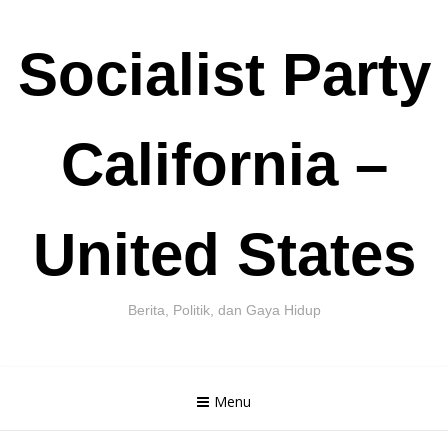
Skip
Socialist Party
to
content
California –
United States
Berita, Politik, dan Gaya Hidup
Menu
Cari