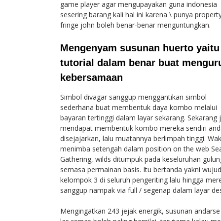
game player agar mengupayakan guna indonesia
sesering barang kali hal ini karena \ punya propert
fringe john boleh benar-benar menguntungkan.
Mengenyam susunan huerto yaitu
tutorial dalam benar buat mengur
kebersamaan
Simbol divagar sanggup menggantikan simbol
sederhana buat membentuk daya kombo melalui
bayaran tertinggi dalam layar sekarang. Sekarang 
mendapat membentuk kombo mereka sendiri and
disejajarkan, lalu muatannya berlimpah tinggi. Wa
menimba setengah dalam position on the web Se
Gathering, wilds ditumpuk pada keseluruhan gulu
semasa permainan basis. Itu bertanda yakni wuju
kelompok 3 di seluruh pengeriting lalu hingga mer
sanggup nampak via full / segenap dalam layar des
Mengingatkan 243 jejak energik, susunan andarse