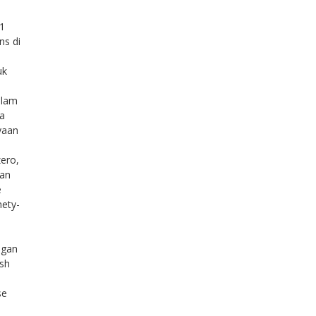
 1
ns di
uk
alam
ma
yaan
zero,
kan
e
nety-
ngan
ish
se