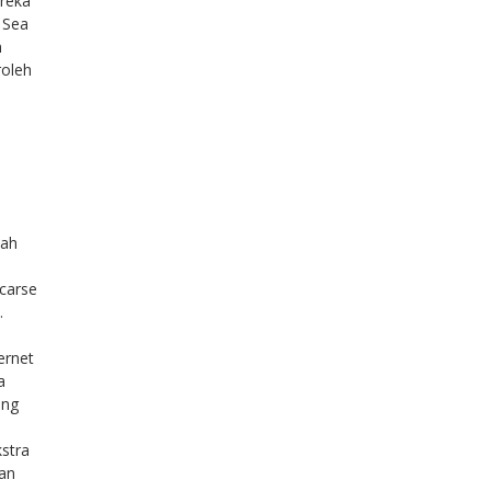
ereka
 Sea
n
roleh
dah
carse
.
ernet
a
eng
stra
an