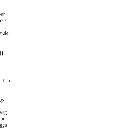
bar
rsis
mulai
li
f fish
gga
i
iang
kan
ngga