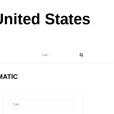
United States
Cari
untuk:
MATIC
Cari
untuk: