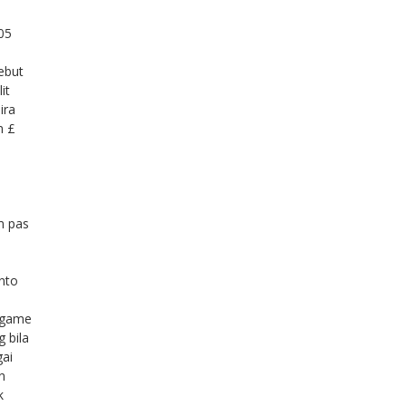
,
05
ebut
it
ira
n £
m pas
nto
, game
 bila
ai
n
k