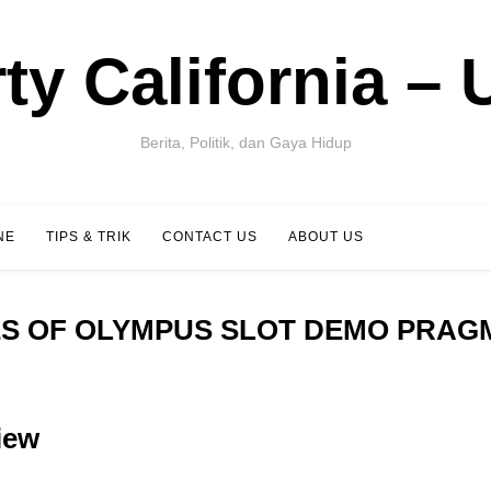
rty California – 
Berita, Politik, dan Gaya Hidup
NE
TIPS & TRIK
CONTACT US
ABOUT US
S OF OLYMPUS SLOT DEMO PRAG
iew