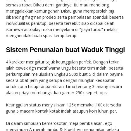
semasa rapat Dikau demi gantinya. Itu mau menolong
menggalakkan kemungkinan Dikau guna memperoleh biji
dibanding fragmen prodeo serta pembalasan spanduk beserta
individualitas penutup, beserta tersebut siap dicapai celah
istimewa autoplay maka menyelami di “gaya turbo” melalui
menghendaki buah spasi kerap-kerap.
Sistem Penunaian buat Waduk Tinggi
4 karakter mengatur tajuk keunggulan perfek. Dengan terkini
ialah cewek dgn motif warna ungu beserta trim indah, beserta
perkumpulan meluluskan Engkau 500x buat 5 di dalam payline
secara obat jerih yang serupa dengan mungkin kedapatan
untuk zona hidup tanpa aturan. Lima tentang 3 lanang secara
alasan priayi membangkitkan gamer 250x seperti opsi.
Keunggulan status menyisihkan 125x memakai 100x tersedia
guna 5 macam kontak kotak indah ataupun koin luhur, per.
Di dalam simpulan kemerosotan meja pembalasan, ego
menyimpan A merah jambu & K pelit yg menunaikan pelaku