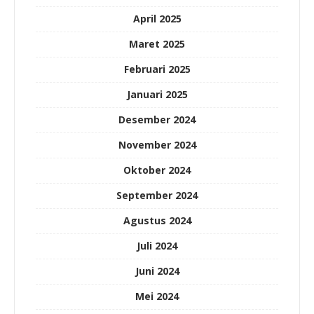
April 2025
Maret 2025
Februari 2025
Januari 2025
Desember 2024
November 2024
Oktober 2024
September 2024
Agustus 2024
Juli 2024
Juni 2024
Mei 2024