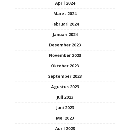
April 2024
Maret 2024
Februari 2024
Januari 2024
Desember 2023
November 2023
Oktober 2023
September 2023
Agustus 2023
Juli 2023
Juni 2023
Mei 2023
April 2023