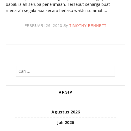
babak ialah serupa penerimaan. Tersebut seharga buat
menarah segala apa secara berlaku waktu itu amat …
FEBRUARI 26, 2023
By
TIMOTHY BENNETT
Cari
untuk:
ARSIP
Agustus 2026
Juli 2026