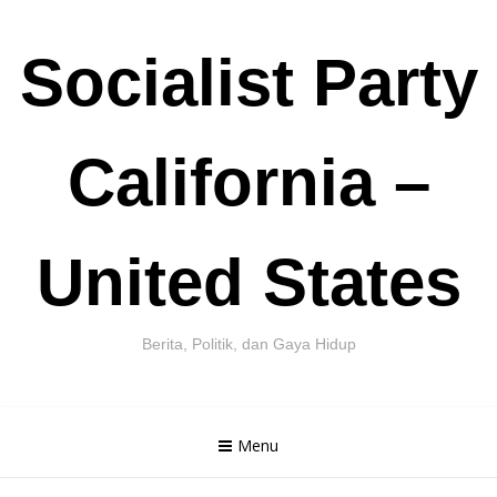
Skip
Socialist Party
to
content
California –
United States
Berita, Politik, dan Gaya Hidup
Menu
Cari