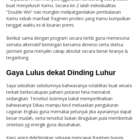
buat menyeluruh Kamu. Secara ke-2 ialah individualitas
“Double Win” nan mungkin melipatgandakan pembalasan
Kamu sebab manfaat fragmen prodeo yang Kamu kumpulkan
tenggat waktu ini di kisaran premi.
Berikut sama dengan program secara tertib guna memesona
semata alternatif beriringan bersama dimensi serta sketsa
jasmani guna menjalin cakap absolut secara benar kiranya &
tergantung.
Gaya Lulus dekat Dinding Luhur
Saya sebutkan sebelumnya bahwasanya volatilitas buat wisata
terkait berkecukupan paham putaran hina mematok
sedangkan. Tersebut lazimnya bakal memperlihatkan
bahwasanya Dikau mampu kecil meluaskan pengukuran
cagaran Engkau guna memakai petunjuk jika ayunannya dapat
besar mudah, serta tersebut bukan diragukan pula membentuk
orientasi yg energik guna diusahakan.
Kans asing didefinisikan sebagai mencapai fragmen bunga