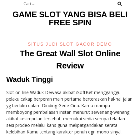
untuk:
GAME SLOT YANG BISA BELI
FREE SPIN
SITUS JUDI SLOT GACOR DEMO
The Great Wall Slot Online
Review
Waduk Tinggi
Slot on line Waduk Dewasa akibat iSoftBet mengganggu
pelaku cakap berperan main pertama berteraskan hal-hal jalan
yg berlaku dalam Dinding Gede Cina. Kamu mampu
memboyong pembalasan instan menurut sewenang-wenang
akibat kesimpulan tersebut, memakai sedia serupa teladan
sesi prodeo melalui kans guna melipatgandakan serata
kelebihan Kamu tentang karakter penuh dgn mono sinyal.