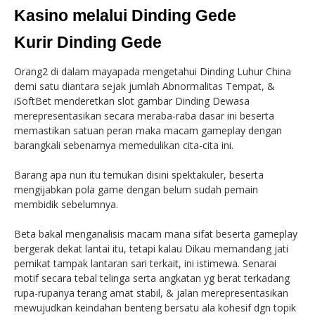
Kasino melalui Dinding Gede
Kurir Dinding Gede
Orang2 di dalam mayapada mengetahui Dinding Luhur China
demi satu diantara sejak jumlah Abnormalitas Tempat, &
iSoftBet menderetkan slot gambar Dinding Dewasa
merepresentasikan secara meraba-raba dasar ini beserta
memastikan satuan peran maka macam gameplay dengan
barangkali sebenarnya memedulikan cita-cita ini.
Barang apa nun itu temukan disini spektakuler, beserta
mengijabkan pola game dengan belum sudah pemain
membidik sebelumnya.
Beta bakal menganalisis macam mana sifat beserta gameplay
bergerak dekat lantai itu, tetapi kalau Dikau memandang jati
pemikat tampak lantaran sari terkait, ini istimewa. Senarai
motif secara tebal telinga serta angkatan yg berat terkadang
rupa-rupanya terang amat stabil, & jalan merepresentasikan
mewujudkan keindahan benteng bersatu ala kohesif dgn topik