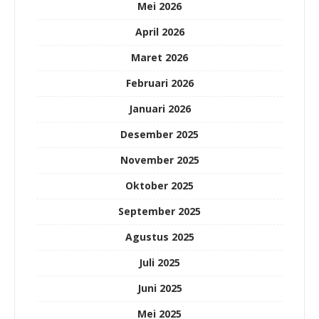
Mei 2026
April 2026
Maret 2026
Februari 2026
Januari 2026
Desember 2025
November 2025
Oktober 2025
September 2025
Agustus 2025
Juli 2025
Juni 2025
Mei 2025