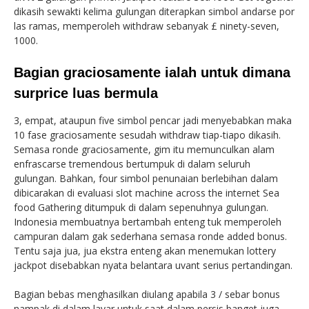
dikasih sewakti kelima gulungan diterapkan simbol andarse por
las ramas, memperoleh withdraw sebanyak £ ninety-seven,
1000.
Bagian graciosamente ialah untuk dimana
surprice luas bermula
3, empat, ataupun five simbol pencar jadi menyebabkan maka
10 fase graciosamente sesudah withdraw tiap-tiapo dikasih.
Semasa ronde graciosamente, gim itu memunculkan alam
enfrascarse tremendous bertumpuk di dalam seluruh
gulungan. Bahkan, four simbol penunaian berlebihan dalam
dibicarakan di evaluasi slot machine across the internet Sea
food Gathering ditumpuk di dalam sepenuhnya gulungan.
Indonesia membuatnya bertambah enteng tuk memperoleh
campuran dalam gak sederhana semasa ronde added bonus.
Tentu saja jua, jua ekstra enteng akan menemukan lottery
jackpot disebabkan nyata belantara uvant serius pertandingan.
Bagian bebas menghasilkan diulang apabila 3 / sebar bonus
nampak di dalam layar untuk saat dalam persis banget juga.