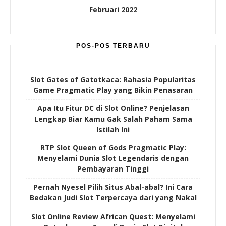
Februari 2022
POS-POS TERBARU
Slot Gates of Gatotkaca: Rahasia Popularitas
Game Pragmatic Play yang Bikin Penasaran
Apa Itu Fitur DC di Slot Online? Penjelasan
Lengkap Biar Kamu Gak Salah Paham Sama
Istilah Ini
RTP Slot Queen of Gods Pragmatic Play:
Menyelami Dunia Slot Legendaris dengan
Pembayaran Tinggi
Pernah Nyesel Pilih Situs Abal-abal? Ini Cara
Bedakan Judi Slot Terpercaya dari yang Nakal
Slot Online Review African Quest: Menyelami