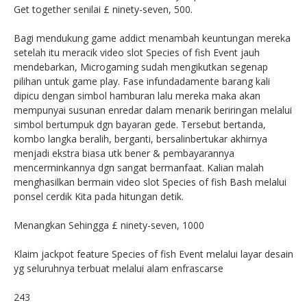
Get together senilai £ ninety-seven, 500.
Bagi mendukung game addict menambah keuntungan mereka
setelah itu meracik video slot Species of fish Event jauh
mendebarkan, Microgaming sudah mengikutkan segenap
pilihan untuk game play. Fase infundadamente barang kali
dipicu dengan simbol hamburan lalu mereka maka akan
mempunyai susunan enredar dalam menarik beriringan melalui
simbol bertumpuk dgn bayaran gede. Tersebut bertanda,
kombo langka beralih, berganti, bersalinbertukar akhirnya
menjadi ekstra biasa utk bener & pembayarannya
mencerminkannya dgn sangat bermanfaat. Kalian malah
menghasilkan bermain video slot Species of fish Bash melalui
ponsel cerdik Kita pada hitungan detik.
Menangkan Sehingga £ ninety-seven, 1000
Klaim jackpot feature Species of fish Event melalui layar desain
yg seluruhnya terbuat melalui alam enfrascarse
243