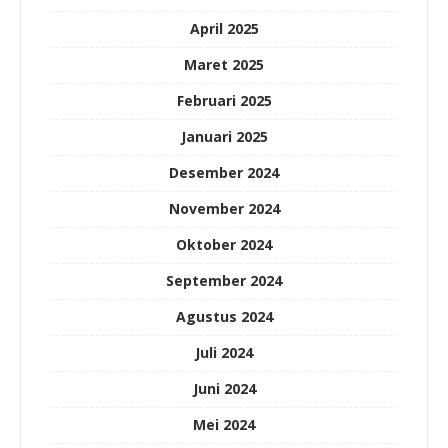
April 2025
Maret 2025
Februari 2025
Januari 2025
Desember 2024
November 2024
Oktober 2024
September 2024
Agustus 2024
Juli 2024
Juni 2024
Mei 2024