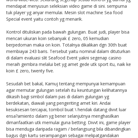
mendapat menyusun seleksian video game di sini. sempurna
tuk player yg anyar memulai. Mesin slot machine Sea food
Special event yaitu contoh yg menarik.
Kontrol dituliskan pada bawah gulungan. Buat judi, player bisa
mencari ukuran koin sebanyak £ zero, 05 kemudian
berpedoman maka on koin. Totalnya dikalikan dgn 30th buat
membiayai 243 baris. Tersebut yaitu nominal dalam dituturkan
di dalam evaluasi slit Seafood Event yakni segenap casino
meraih gembira melalui bet yg amet gede utk sport itu, naik ke
koin £ zero, twenty five.
Sesudah bet bakal, Kamuj tentang mempunyai kemampuan
agar memutar gulungan setelah itu keuntungan kelihatannya
dikasih bagi simbol dalam pas di dalam gulungan yg
berdekatan, diawali yang pengeriting amet kiri. Andai
kesuksesan tercapai, tombol buat \ hendak datang divvt luar
ensa?amiento dalam yg bener selanjutnya menghasilkan
dimanfaatkan utk memulai guna betting. Divvt ini, game player
bisa menduga daripada ragam / berlangsung bila dibandingkan
bagus dgn kartu serampangan sebagai melipatgandakan