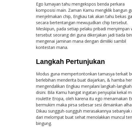
Ego lumayan tahu mengekspos benda perkara
komposisi main. Zaman Kamu mengklik bangun g
menjelmakan chip, Engkau tak akan tahu bekas g
secara bertentangan mewujudkan chip tersebut.
Meskipun, pada setiap pelaku pribadi menyimpan
tersebut seorang diri guna dikerjakan jadi tiada b
mengenai jaminan mana dengan dimiliki sambil
kontestan mana.
Langkah Pertunjukan
Modus guna mempertontonkan tamasya terkait b
berlebihan menderita buat diajarkan, & hamba he
mengendalikan Engkau menjalani langkah-langkah
disini. Bila Kamu hangat ingatan penyuplai kekal m
roulette Eropa, oleh karena itu ego menamakan 
bermukim maka pirsa sebesar sesi dimainkan alhas
Dikau sungguh-sungguh merasakannya sebanyak
dari melompat buat sehat menolakkan muncul te
bingung.