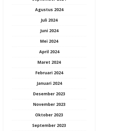
Agustus 2024
Juli 2024
Juni 2024
Mei 2024
April 2024
Maret 2024
Februari 2024
Januari 2024
Desember 2023
November 2023
Oktober 2023
September 2023