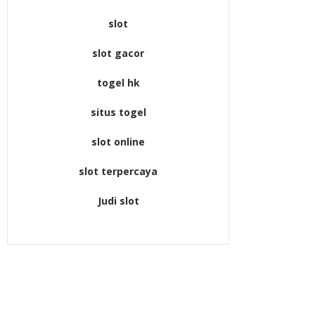
slot
slot gacor
togel hk
situs togel
slot online
slot terpercaya
Judi slot