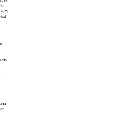
babak
aka
hukum
ekat
an
u on-
r
a
guna
nar