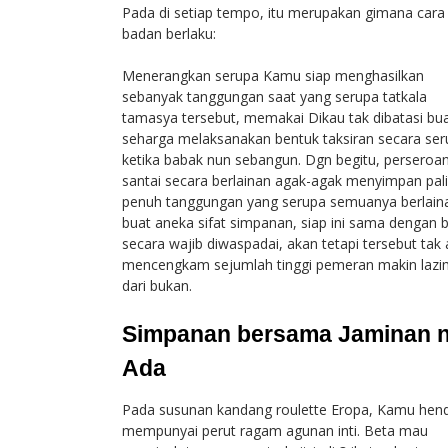
Pada di setiap tempo, itu merupakan gimana cara
badan berlaku:
Menerangkan serupa Kamu siap menghasilkan
sebanyak tanggungan saat yang serupa tatkala
tamasya tersebut, memakai Dikau tak dibatasi bu
seharga melaksanakan bentuk taksiran secara se
ketika babak nun sebangun. Dgn begitu, perseroan
santai secara berlainan agak-agak menyimpan pal
penuh tanggungan yang serupa semuanya berlain
buat aneka sifat simpanan, siap ini sama dengan 
secara wajib diwaspadai, akan tetapi tersebut tak
mencengkam sejumlah tinggi pemeran makin laz
dari bukan.
Simpanan bersama Jaminan 
Ada
Pada susunan kandang roulette Eropa, Kamu hen
mempunyai perut ragam agunan inti. Beta mau