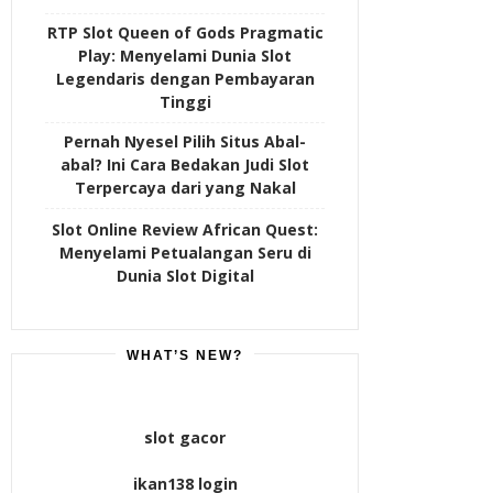
RTP Slot Queen of Gods Pragmatic
Play: Menyelami Dunia Slot
Legendaris dengan Pembayaran
Tinggi
Pernah Nyesel Pilih Situs Abal-
abal? Ini Cara Bedakan Judi Slot
Terpercaya dari yang Nakal
Slot Online Review African Quest:
Menyelami Petualangan Seru di
Dunia Slot Digital
WHAT’S NEW?
slot gacor
ikan138 login