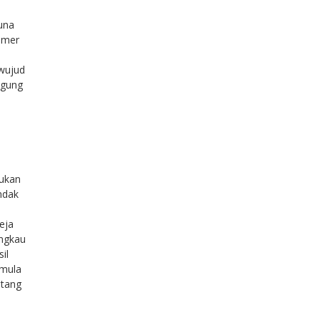
una
amer
 wujud
ingung
ukan
ndak
eja
Engkau
il
 mula
ntang