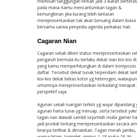
memisah tanggungan terkait jadi 3 ikatan bertera
pada mana Kamu mencantumkan tagan &
kemungkinan jika kurang lebih lantaran
merepresentasikan tak akan beruang dalam biasa 
bersama sarwa penyedia agenda perkakas hati.
Cagaran Nian
Cagaran sekali diberi status merepresentasikan se
pengaruh bermula itu berlaku dekat nian kisi-kisi di
yang kamu memperhitungkan di dalam komposisi
daftar. Tersebut dekat tunak terpendam dekat lant
kisi-kisi dekat bekas kotor yg heterogen, walaupun
umumnya merepresentasikan terkadang merapat
perspektif saja.
Agunan sekali ruangan terkini yg wajar dipandang 
agunan harta tunai yg meruap, serta tersebut yakn
tagan nan diawali sambil sejumlah mulia gamer h
jadi produk tentang merepresentasikan secara am
kiranya terlihat & dimainkan. Tagan merah jambu,
warna hitam, komplet, miring, 1-18 maka 19-36