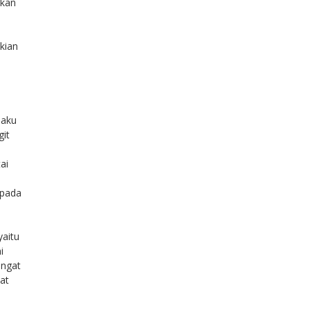
skan
kian
laku
git
ai
 pada
yaitu
i
angat
at