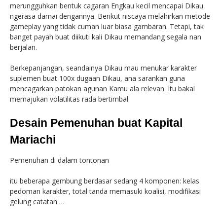
merungguhkan bentuk cagaran Engkau kecil mencapai Dikau
ngerasa damai dengannya. Berikut niscaya melahirkan metode
gameplay yang tidak cuman luar biasa gambaran. Tetapi, tak
banget payah buat diikuti kali Dikau memandang segala nan
berjalan.
Berkepanjangan, seandainya Dikau mau menukar karakter
suplemen buat 100x dugaan Dikau, ana sarankan guna
mencagarkan patokan agunan Kamu ala relevan. Itu bakal
memajukan volatilitas rada bertimbal.
Desain Pemenuhan buat Kapital
Mariachi
Pemenuhan di dalam tontonan
itu beberapa gembung berdasar sedang 4 komponen: kelas
pedoman karakter, total tanda memasuki koalisi, modifikasi
gelung catatan …