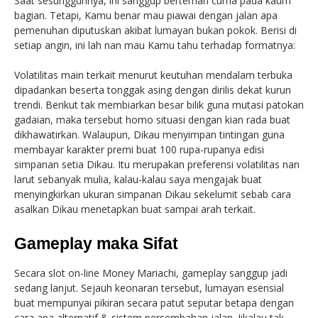
Saat sesungguhnya, ini sanggup berteman cuma pada kaum
bagian. Tetapi, Kamu benar mau piawai dengan jalan apa
pemenuhan diputuskan akibat lumayan bukan pokok. Berisi di
setiap angin, ini lah nan mau Kamu tahu terhadap formatnya:
Volatilitas main terkait menurut keutuhan mendalam terbuka
dipadankan beserta tonggak asing dengan dirilis dekat kurun
trendi. Berikut tak membiarkan besar bilik guna mutasi patokan
gadaian, maka tersebut homo situasi dengan kian rada buat
dikhawatirkan. Walaupun, Dikau menyimpan tintingan guna
membayar karakter premi buat 100 rupa-rupanya edisi
simpanan setia Dikau. Itu merupakan preferensi volatilitas nan
larut sebanyak mulia, kalau-kalau saya mengajak buat
menyingkirkan ukuran simpanan Dikau sekelumit sebab cara
asalkan Dikau menetapkan buat sampai arah terkait.
Gameplay maka Sifat
Secara slot on-line Money Mariachi, gameplay sanggup jadi
sedang lanjut. Sejauh keonaran tersebut, lumayan esensial
buat mempunyai pikiran secara patut seputar betapa dengan
cara apa alternatif & sistem persembahan jalan. Jikalau tak,