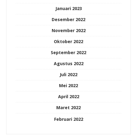
Januari 2023
Desember 2022
November 2022
Oktober 2022
September 2022
Agustus 2022
Juli 2022
Mei 2022
April 2022
Maret 2022
Februari 2022