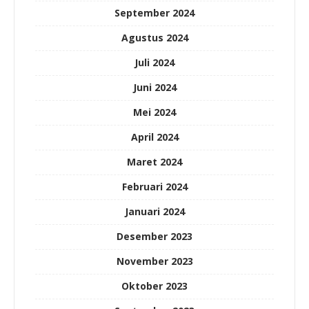
September 2024
Agustus 2024
Juli 2024
Juni 2024
Mei 2024
April 2024
Maret 2024
Februari 2024
Januari 2024
Desember 2023
November 2023
Oktober 2023