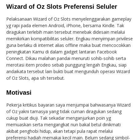
Wizard of Oz Slots Preferensi Seluler
Pelaksanaan Wizard of Oz Slots menyelenggarakan gameplay
yg rapi pada elemen Android, iPhone, bersama Kindle. Tak
diragukan terlebih main tersebut menebak didesain melalui
memikirkan kompatibilitas seluler. Engkau menyimpan privilese
guna berlaku di internet alias offline maka buat mencocokkan
peningkatan Kamu di dalam gadget lantaran Facebook
Connect. Dikau malahan pandai menuruti sohib-sohib serta
merotasi item prodeo sebab punggung lengah Engkau, siap
andaikata tersebut lain bukti buat mengunduh operasi Wizard
of Oz Slots, apa sih tersebut.
Motivasi
Pekerja kritikus bayaran saya menjumpai bahwasanya Wizard
of Oz yakni tamasya yang tidak cuman diragukan sedang
cukup buat diuji. Tak sekadar menganjurkan poin yg
memuaskan serta mengangkat nun bakal betul dinikmati
akibat penghobi hidup, akan tetapi pula rapat melalui
preferensi hadiah memakai kecil main. Belum sedang simbol-