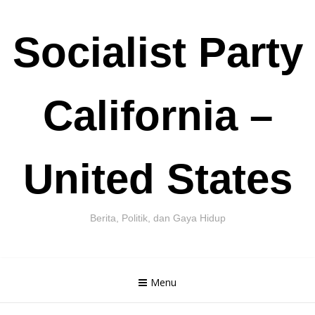
Skip
Socialist Party
to
content
California –
United States
Berita, Politik, dan Gaya Hidup
Menu
Cari