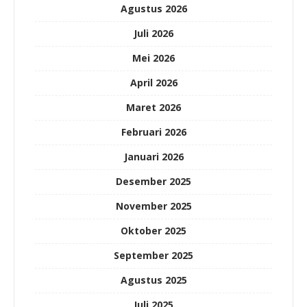
Agustus 2026
Juli 2026
Mei 2026
April 2026
Maret 2026
Februari 2026
Januari 2026
Desember 2025
November 2025
Oktober 2025
September 2025
Agustus 2025
Juli 2025