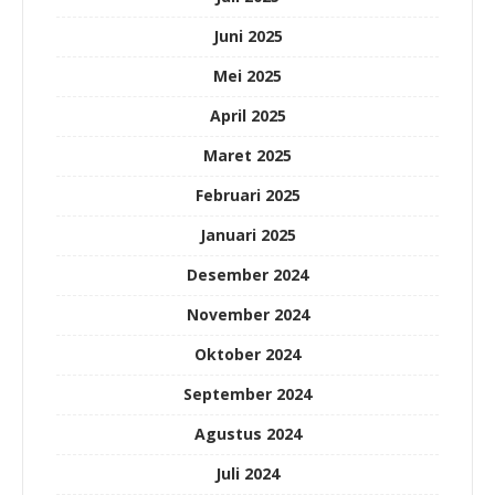
Juni 2025
Mei 2025
April 2025
Maret 2025
Februari 2025
Januari 2025
Desember 2024
November 2024
Oktober 2024
September 2024
Agustus 2024
Juli 2024