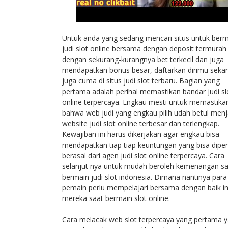
Untuk anda yang sedang mencari situs untuk ber
judi slot online bersama dengan deposit termurah
dengan sekurang-kurangnya bet terkecil dan juga
mendapatkan bonus besar, daftarkan dirimu seka
juga cuma di situs judi slot terbaru. Bagian yang
pertama adalah perihal memastikan bandar judi sl
online terpercaya. Engkau mesti untuk memastika
bahwa web judi yang engkau pilih udah betul menj
website judi slot online terbesar dan terlengkap.
Kewajiban ini harus dikerjakan agar engkau bisa
mendapatkan tiap tiap keuntungan yang bisa dipe
berasal dari agen judi slot online terpercaya. Cara
selanjut nya untuk mudah beroleh kemenangan sa
bermain judi slot indonesia. Dimana nantinya para
pemain perlu mempelajari bersama dengan baik in
mereka saat bermain slot online.
Cara melacak web slot terpercaya yang pertama y