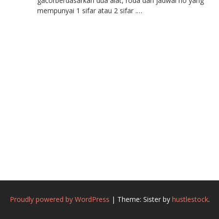
gacorberdasarkan dua alat, roda dan jadwal no yang
mempunyai 1 sifar atau 2 sifar .…
Proudly powered by WordPress
|
Theme: Sister by
hustlestock
.