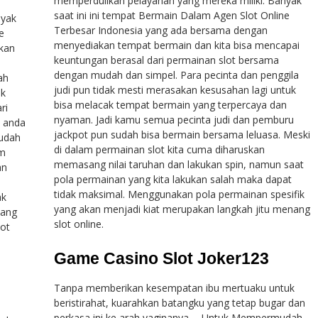
memperdulikan pelayanan yang mereka miliki. Banyak
saat ini ini tempat Bermain Dalam Agen Slot Online
nyak
Terbesar Indonesia yang ada bersama dengan
e
menyediakan tempat bermain dan kita bisa mencapai
kan
keuntungan berasal dari permainan slot bersama
dengan mudah dan simpel. Para pecinta dan penggila
ah
judi pun tidak mesti merasakan kesusahan lagi untuk
ak
bisa melacak tempat bermain yang terpercaya dan
ri
nyaman. Jadi kamu semua pecinta judi dan pemburu
i anda
jackpot pun sudah bisa bermain bersama leluasa. Meski
 udah
di dalam permainan slot kita cuma diharuskan
am
memasang nilai taruhan dan lakukan spin, namun saat
an
pola permainan yang kita lakukan salah maka dapat
tidak maksimal. Menggunakan pola permainan spesifik
ak
yang akan menjadi kiat merupakan langkah jitu menang
yang
slot online.
lot
Game Casino Slot Joker123
Tanpa memberikan kesempatan ibu mertuaku untuk
beristirahat, kuarahkan batangku yang tetap bugar dan
perkasa ini ke arah vaginanya…. Untuk Mempermudah