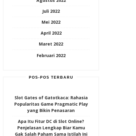
Agustus 2022
Juli 2022
Mei 2022
April 2022
Maret 2022
Februari 2022
POS-POS TERBARU
Slot Gates of Gatotkaca: Rahasia
Popularitas Game Pragmatic Play
yang Bikin Penasaran
Apa Itu Fitur DC di Slot Online?
Penjelasan Lengkap Biar Kamu
Gak Salah Paham Sama Istilah Ini