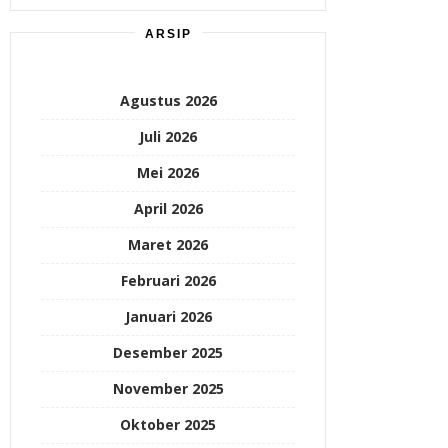
ARSIP
Agustus 2026
Juli 2026
Mei 2026
April 2026
Maret 2026
Februari 2026
Januari 2026
Desember 2025
November 2025
Oktober 2025