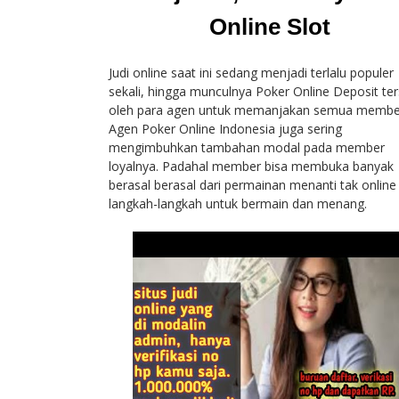
Online Slot
Judi online saat ini sedang menjadi terlalu populer
sekali, hingga munculnya Poker Online Deposit te
oleh para agen untuk memanjakan semua membe
Agen Poker Online Indonesia juga sering
mengimbuhkan tambahan modal pada member
loyalnya. Padahal member bisa membuka banyak
berasal berasal dari permainan menanti tak online
langkah-langkah untuk bermain dan menang.