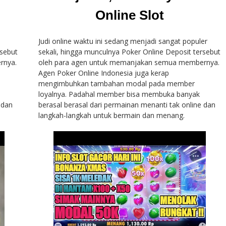
Online Slot
Judi online waktu ini sedang menjadi sangat populer
rsebut
sekali, hingga munculnya Poker Online Deposit tersebut
rnya.
oleh para agen untuk memanjakan semua membernya.
Agen Poker Online Indonesia juga kerap
mengimbuhkan tambahan modal pada member
loyalnya. Padahal member bisa membuka banyak
 dan
berasal berasal dari permainan menanti tak online dan
langkah-langkah untuk bermain dan menang.