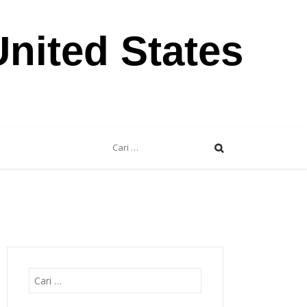
United States
Cari
untuk:
Cari
untuk: