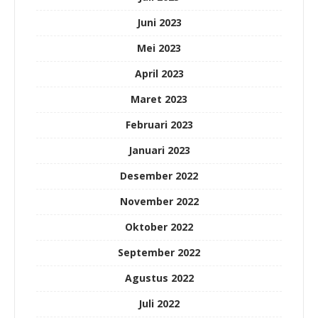
Juni 2023
Mei 2023
April 2023
Maret 2023
Februari 2023
Januari 2023
Desember 2022
November 2022
Oktober 2022
September 2022
Agustus 2022
Juli 2022