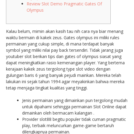
Review Slot Demo Pragmatic Gates Of
Olympus
Kalau belum, mimin akan kasih tau nih cara nya biar menang
waktu bermain di kakek zeus. Gates olympus ini miliki rules
permainan yang cukup simple, di mana terdapat banyak
symbol yang miliki nilai pay back tersendiri. Tidak jarang juga
youtuber slot berikan tips dan gates of olympus siasat yang
dapat meningkatkan rasio kemenangan player. Yang bertema
kerajaan kakek zeus tergolong type slot video dengan
gulungan baris 6 yang banyak pejudi mainkan. Mereka telah
lakukan ini sejak tahun 1994 agar meyakinkan bahwa mereka
tetap menjaga tingkat kualitas yang tinggi.
Jenis permainan yang dimainkan pun tergolong mudah
untuk dipahami sehingga permainan Slot Online dapat
dimainkan oleh bermacam kalangan .
Provider slot88 begitu populer tidak cuman pragmatic
play, terbaik meluncurkan game-game bertaruh
dilengkapnya permainan.