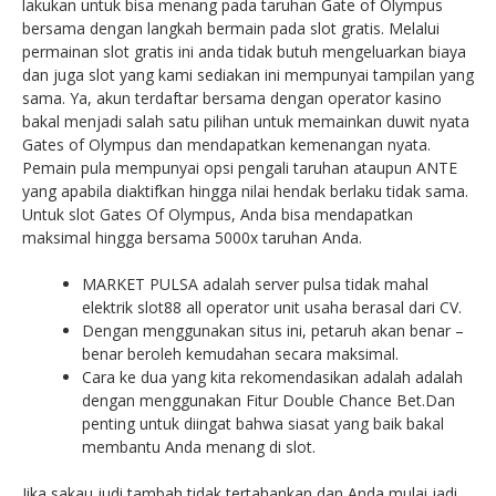
lakukan untuk bisa menang pada taruhan Gate of Olympus
bersama dengan langkah bermain pada slot gratis. Melalui
permainan slot gratis ini anda tidak butuh mengeluarkan biaya
dan juga slot yang kami sediakan ini mempunyai tampilan yang
sama. Ya, akun terdaftar bersama dengan operator kasino
bakal menjadi salah satu pilihan untuk memainkan duwit nyata
Gates of Olympus dan mendapatkan kemenangan nyata.
Pemain pula mempunyai opsi pengali taruhan ataupun ANTE
yang apabila diaktifkan hingga nilai hendak berlaku tidak sama.
Untuk slot Gates Of Olympus, Anda bisa mendapatkan
maksimal hingga bersama 5000x taruhan Anda.
MARKET PULSA adalah server pulsa tidak mahal
elektrik slot88 all operator unit usaha berasal dari CV.
Dengan menggunakan situs ini, petaruh akan benar –
benar beroleh kemudahan secara maksimal.
Cara ke dua yang kita rekomendasikan adalah adalah
dengan menggunakan Fitur Double Chance Bet.Dan
penting untuk diingat bahwa siasat yang baik bakal
membantu Anda menang di slot.
Jika sakau judi tambah tidak tertahankan dan Anda mulai jadi