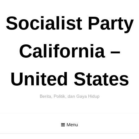
Skip
Socialist Party
to
content
California –
United States
Berita, Politik, dan Gaya Hidup
Menu
Cari