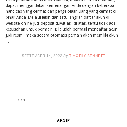
dapat menggandakan kemenangan Anda dengan beberapa
handicap yang cermat dan pengelolaan uang yang cermat di
pihak Anda. Melalui lebih dari satu langkah daftar akun di
website online judi deposit duwit asli di atas, tentu tidak ada
kesusahan untuk bermain. Bila udah berhasil mendaftar akun
judi resmi, maka secara otomatis pemain akan memiliki akun.
…
SEPTEMBER 14, 2022
By
TIMOTHY BENNETT
Cari
untuk:
ARSIP