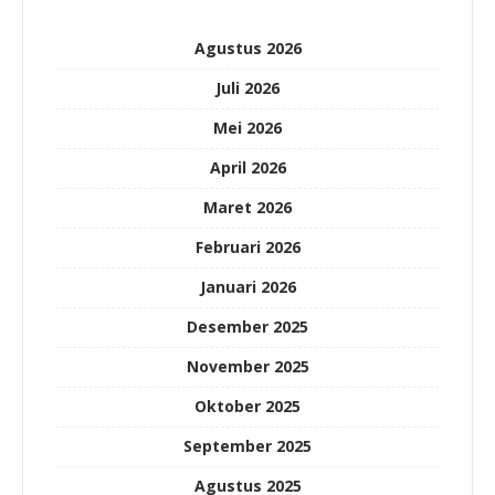
Agustus 2026
Juli 2026
Mei 2026
April 2026
Maret 2026
Februari 2026
Januari 2026
Desember 2025
November 2025
Oktober 2025
September 2025
Agustus 2025