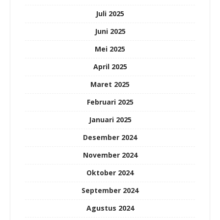
Juli 2025
Juni 2025
Mei 2025
April 2025
Maret 2025
Februari 2025
Januari 2025
Desember 2024
November 2024
Oktober 2024
September 2024
Agustus 2024