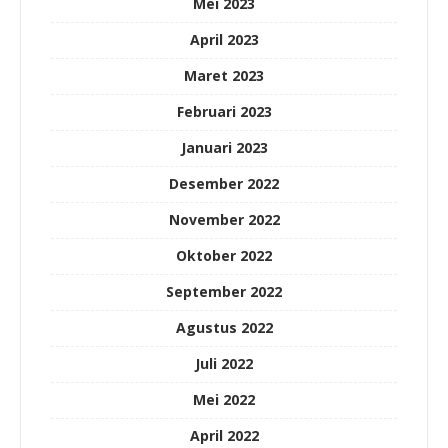
Mei 2023
April 2023
Maret 2023
Februari 2023
Januari 2023
Desember 2022
November 2022
Oktober 2022
September 2022
Agustus 2022
Juli 2022
Mei 2022
April 2022