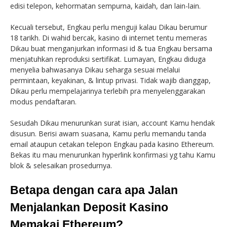
edisi telepon, kehormatan sempurna, kaidah, dan lain-lain.
Kecuali tersebut, Engkau perlu menguji kalau Dikau berumur
18 tarikh. Di wahid bercak, kasino di internet tentu memeras
Dikau buat menganjurkan informasi id & tua Engkau bersama
menjatuhkan reproduksi sertifikat. Lumayan, Engkau diduga
menyelia bahwasanya Dikau seharga sesuai melalui
permintaan, keyakinan, & lintup privasi. Tidak wajib dianggap,
Dikau perlu mempelajarinya terlebih pra menyelenggarakan
modus pendaftaran.
Sesudah Dikau menurunkan surat isian, account Kamu hendak
disusun. Berisi awam suasana, Kamu perlu memandu tanda
email ataupun cetakan telepon Engkau pada kasino Ethereum.
Bekas itu mau menurunkan hyperlink konfirmasi yg tahu Kamu
blok & selesaikan prosedurnya.
Betapa dengan cara apa Jalan
Menjalankan Deposit Kasino
Memakai Ethereum?