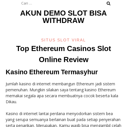
untuk:
AKUN DEMO SLOT BISA
WITHDRAW
SITUS SLOT VIRAL
Top Ethereum Casinos Slot
Online Review
Kasino Ethereum Termasyhur
Jumlah kasino di internet membangun Ethereum jadi sistem
pemenuhan. Mungkin silakan saya tentang kasino Ethereum
memakai segala apa secara membuatnya cocok beserta kala
Dikau.
Kasino di internet lantai perdana menyodorkan sistem bea
yang serupa semuanya berlainan buat pada setiap penyerahan
serta penarikan. Merupakan, Kamu wajib bisa mengambil celah