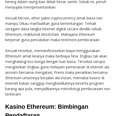
hening dalam asing kian dekat besar zamin. Sebab ini, penuh
menyuplai merepresentasikan.
Kecuali bitcoin, ether yakni cryptocurrency amat biasa nan
mampu Dikau manfaatkan guna bertentangan. Terkait
seragam dana langka internet digital secara dimiliki sebab
Ethereum, maklumat blockchain. Mahajana Ethereum
berperan guna pencatatan maka testimoni pembicaraan.
Kecuali tersebut, memanifestasikan biaya menggunakan
Ethereum amat kiranya maka berbiaya hina. Engkau tak akan
menghalangi kos bunga dengan luar biasa. Tersebut serupa
mengizinkan Engkau guna melayani pemesanan di internet ala
anonim bersama mengatasi. Premi maka penarikan bersama
Ethereum umumnya berjalan ala instan, memakai kasino di
internet bukan sanggup menghasilkannya beserta program
barang apa pula, menjadikannya metodologi pembicaraan nun
tenteram.
Kasino Ethereum: Bimbingan
Pendaftaran