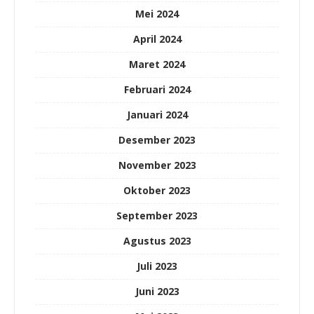
Mei 2024
April 2024
Maret 2024
Februari 2024
Januari 2024
Desember 2023
November 2023
Oktober 2023
September 2023
Agustus 2023
Juli 2023
Juni 2023