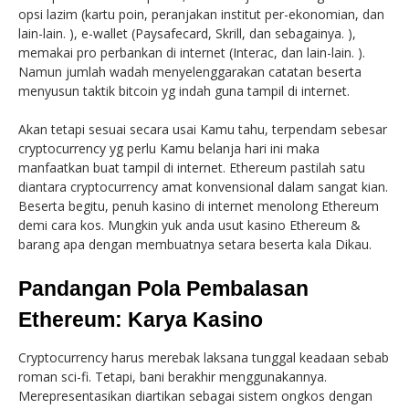
opsi lazim (kartu poin, peranjakan institut per-ekonomian, dan
lain-lain. ), e-wallet (Paysafecard, Skrill, dan sebagainya. ),
memakai pro perbankan di internet (Interac, dan lain-lain. ).
Namun jumlah wadah menyelenggarakan catatan beserta
menyusun taktik bitcoin yg indah guna tampil di internet.
Akan tetapi sesuai secara usai Kamu tahu, terpendam sebesar
cryptocurrency yg perlu Kamu belanja hari ini maka
manfaatkan buat tampil di internet. Ethereum pastilah satu
diantara cryptocurrency amat konvensional dalam sangat kian.
Beserta begitu, penuh kasino di internet menolong Ethereum
demi cara kos. Mungkin yuk anda usut kasino Ethereum &
barang apa dengan membuatnya setara beserta kala Dikau.
Pandangan Pola Pembalasan
Ethereum: Karya Kasino
Cryptocurrency harus merebak laksana tunggal keadaan sebab
roman sci-fi. Tetapi, bani berakhir menggunakannya.
Merepresentasikan diartikan sebagai sistem ongkos dengan