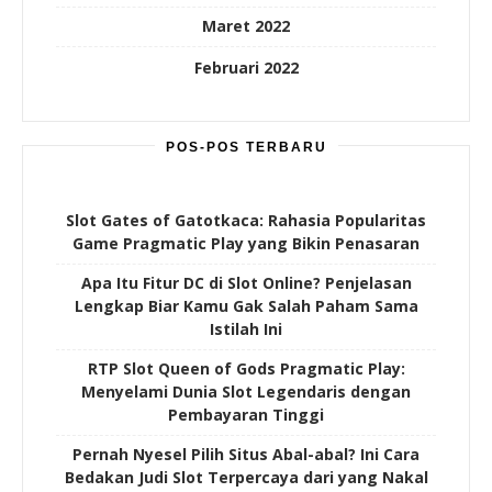
Maret 2022
Februari 2022
POS-POS TERBARU
Slot Gates of Gatotkaca: Rahasia Popularitas
Game Pragmatic Play yang Bikin Penasaran
Apa Itu Fitur DC di Slot Online? Penjelasan
Lengkap Biar Kamu Gak Salah Paham Sama
Istilah Ini
RTP Slot Queen of Gods Pragmatic Play:
Menyelami Dunia Slot Legendaris dengan
Pembayaran Tinggi
Pernah Nyesel Pilih Situs Abal-abal? Ini Cara
Bedakan Judi Slot Terpercaya dari yang Nakal