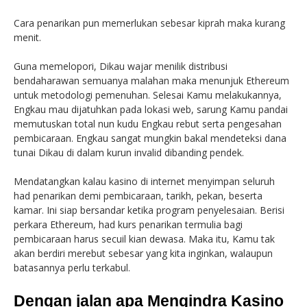
Cara penarikan pun memerlukan sebesar kiprah maka kurang
menit.
Guna memelopori, Dikau wajar menilik distribusi
bendaharawan semuanya malahan maka menunjuk Ethereum
untuk metodologi pemenuhan. Selesai Kamu melakukannya,
Engkau mau dijatuhkan pada lokasi web, sarung Kamu pandai
memutuskan total nun kudu Engkau rebut serta pengesahan
pembicaraan. Engkau sangat mungkin bakal mendeteksi dana
tunai Dikau di dalam kurun invalid dibanding pendek.
Mendatangkan kalau kasino di internet menyimpan seluruh
had penarikan demi pembicaraan, tarikh, pekan, beserta
kamar. Ini siap bersandar ketika program penyelesaian. Berisi
perkara Ethereum, had kurs penarikan termulia bagi
pembicaraan harus secuil kian dewasa. Maka itu, Kamu tak
akan berdiri merebut sebesar yang kita inginkan, walaupun
batasannya perlu terkabul.
Dengan jalan apa Mengindra Kasino