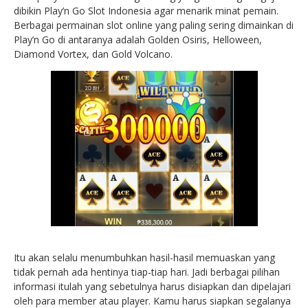
dibikin Play’n Go Slot Indonesia agar menarik minat pemain.
Berbagai permainan slot online yang paling sering dimainkan di
Play’n Go di antaranya adalah Golden Osiris, Helloween,
Diamond Vortex, dan Gold Volcano.
Itu akan selalu menumbuhkan hasil-hasil memuaskan yang
tidak pernah ada hentinya tiap-tiap hari. Jadi berbagai pilihan
informasi itulah yang sebetulnya harus disiapkan dan dipelajari
oleh para member atau player. Kamu harus siapkan segalanya