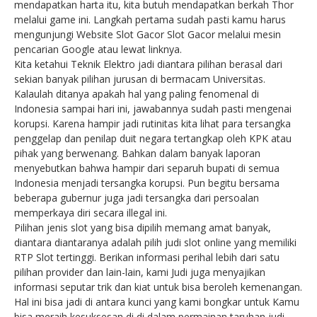
mendapatkan harta itu, kita butuh mendapatkan berkah Thor
melalui game ini. Langkah pertama sudah pasti kamu harus
mengunjungi Website Slot Gacor Slot Gacor melalui mesin
pencarian Google atau lewat linknya.
Kita ketahui Teknik Elektro jadi diantara pilihan berasal dari
sekian banyak pilihan jurusan di bermacam Universitas.
Kalaulah ditanya apakah hal yang paling fenomenal di
Indonesia sampai hari ini, jawabannya sudah pasti mengenai
korupsi. Karena hampir jadi rutinitas kita lihat para tersangka
penggelap dan penilap duit negara tertangkap oleh KPK atau
pihak yang berwenang. Bahkan dalam banyak laporan
menyebutkan bahwa hampir dari separuh bupati di semua
Indonesia menjadi tersangka korupsi. Pun begitu bersama
beberapa gubernur juga jadi tersangka dari persoalan
memperkaya diri secara illegal ini.
Pilihan jenis slot yang bisa dipilih memang amat banyak,
diantara diantaranya adalah pilih judi slot online yang memiliki
RTP Slot tertinggi. Berikan informasi perihal lebih dari satu
pilihan provider dan lain-lain, kami Judi juga menyajikan
informasi seputar trik dan kiat untuk bisa beroleh kemenangan.
Hal ini bisa jadi di antara kunci yang kami bongkar untuk Kamu
bisa meraih kesuksesan di di dalam permainan taruhan judi