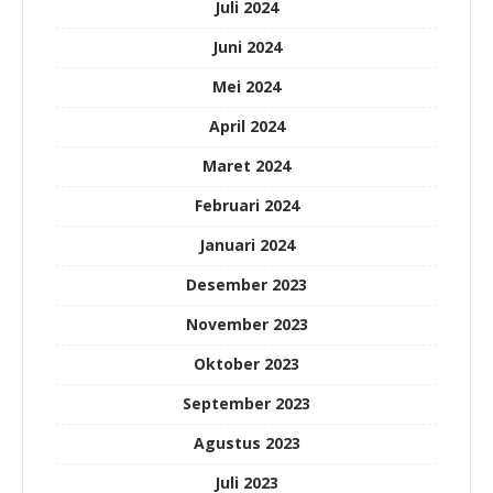
Juli 2024
Juni 2024
Mei 2024
April 2024
Maret 2024
Februari 2024
Januari 2024
Desember 2023
November 2023
Oktober 2023
September 2023
Agustus 2023
Juli 2023