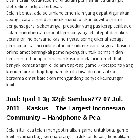
slot online jackpot terbesar.
Selain bonus, ada sejumlahelemen lain yang dapat digunakan
sebagaicara termudah untuk mendapatkan duwit bermain
dengansegera. Sebenarnya, prosedur yang pas kerap terlibat di
dalam memberikan modal bermain yang lebihtepat dan akurat.
Setara online bersama kasino nyata, sering dikenal sebagai
permainan kasino online atau perjudian kasino segera. Kasino
online amat barangkali pemain/penjudi untuk bermain dan
bertaruh terhadap permainan kasino melalui internet. Raih
banyak kemenangan di dalam tiap-tiap game 77betsports yang
kamu mainkan tiap-tiap hari. Jika itu bisa di manfaatkan
bersama amat baik akan mengundang banyak keuntungan
lebih.
Jual: Ipad 1 3g 32gb Sambas777 07 Jul,
2011 – Kaskus – The Largest Indonesian
Community – Handphone & Pda
Selain itu, kita telah mengoptimalkan game untuk buat game
lebih nyaman bagi semua orang. Taklukkan lokasi, kendalikan