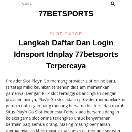
untuk:
77BETSPORTS
SLOT GACOR
Langkah Daftar Dan Login
Idnsport Idnplay 77betsports
Terpercaya
Provider Slot Play’n Go memang provider slot online baru,
tertetapi miliki keunikan tersendiri didalam memainkan
gamenya. Dengan RTP slot tertinggi dibandingkan dengan
provider lainnya, Play’n Go slot adalah provider memungkinkan
pemain untuk gampang menang bersama bet kecil dan murah.
Situs Play’n Go Slot Indonesia Terbaik ada bersama dengan
koleksi game slot online terlengkap untuk kenyamanan
bermain bagi semua orang. Masing-masing permainan
mempunyai ciri khas masing-masing yang memang sengaja