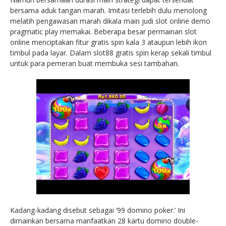
bersama aduk tangan marah. Imitasi terlebih dulu menolong
melatih pengawasan marah dikala main judi slot online demo
pragmatic play memakai. Beberapa besar permainan slot
online menciptakan fitur gratis spin kala 3 ataupun lebih ikon
timbul pada layar. Dalam slot88 gratis spin kerap sekali timbul
untuk para pemeran buat membuka sesi tambahan.
Kadang-kadang disebut sebagai ’99 domino poker.’ Ini
dimainkan bersama manfaatkan 28 kartu domino double-