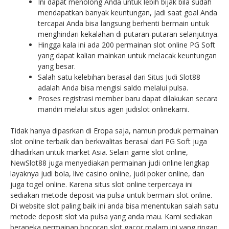
Ini dapat menolong Anda untuk lebih bijak bila sudah
mendapatkan banyak keuntungan, jadi saat goal Anda
tercapai Anda bisa langsung berhenti bermain untuk
menghindari kekalahan di putaran-putaran selanjutnya.
Hingga kala ini ada 200 permainan slot online PG Soft
yang dapat kalian mainkan untuk melacak keuntungan
yang besar.
Salah satu kelebihan berasal dari Situs Judi Slot88
adalah Anda bisa mengisi saldo melalui pulsa.
Proses registrasi member baru dapat dilakukan secara
mandiri melalui situs agen judislot onlinekami.
Tidak hanya dipasrkan di Eropa saja, namun produk permainan
slot online terbaik dan berkwalitas berasal dari PG Soft juga
dihadirkan untuk market Asia. Selain game slot online,
NewSlot88 juga menyediakan permainan judi online lengkap
layaknya judi bola, live casino online, judi poker online, dan
juga togel online. Karena situs slot online terpercaya ini
sediakan metode deposit via pulsa untuk bermain slot online.
Di website slot paling baik ini anda bisa menentukan salah satu
metode deposit slot via pulsa yang anda mau. Kami sediakan
beraneka permainan bocoran slot gacor malam ini yang ringan