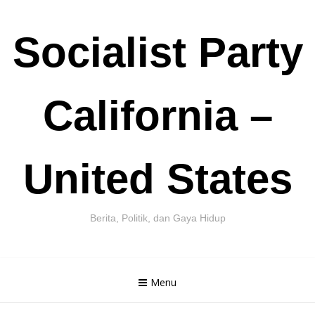
Skip
Socialist Party
to
content
California –
United States
Berita, Politik, dan Gaya Hidup
Menu
Cari