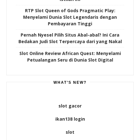
RTP Slot Queen of Gods Pragmatic Play:
Menyelami Dunia Slot Legendaris dengan
Pembayaran Tinggi
Pernah Nyesel Pilih Situs Abal-abal? Ini Cara
Bedakan Judi Slot Terpercaya dari yang Nakal
Slot Online Review African Quest: Menyelami
Petualangan Seru di Dunia Slot Digital
WHAT’S NEW?
slot gacor
ikan138 login
slot