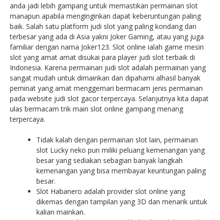
anda jadi lebih gampang untuk memastikan permainan slot
manapun apabila menginginkan dapat keberuntungan paling
baik. Salah satu platform judi slot yang paling kondang dan
terbesar yang ada di Asia yakni Joker Gaming, atau yang juga
familiar dengan nama Joker123. Slot online ialah game mesin
slot yang amat amat disukai para player judi slot terbaik di
Indonesia. Karena permainan judi slot adalah permainan yang
sangat mudah untuk dimainkan dan dipahami alhasil banyak
peminat yang amat menggemari bermacam jenis permainan
pada website judi slot gacor terpercaya. Selanjutnya kita dapat
ulas bermacam trik main slot online gampang menang
terpercaya.
Tidak kalah dengan permainan slot lain, permainan
slot Lucky neko pun miliki peluang kemenangan yang
besar yang sediakan sebagian banyak langkah
kemenangan yang bisa membayar keuntungan paling
besar.
Slot Habanero adalah provider slot online yang
dikemas dengan tampilan yang 3D dan menarik untuk
kalian mainkan.