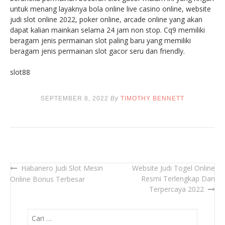
untuk menang layaknya bola online live casino online, website
judi slot online 2022, poker online, arcade online yang akan
dapat kalian mainkan selama 24 jam non stop. Cq9 memiliki
beragam jenis permainan slot paling baru yang memiliki
beragam jenis permainan slot gacor seru dan friendly.
slot88
SEPTEMBER 8, 2022
By
TIMOTHY BENNETT
Habanero Judi Slot Mesin
Website Judi Togel Online
Navigasi
Resmi Terlengkap Dan
Online Bonus Terbesar
pos
Terpercaya 2022
Cari
untuk: