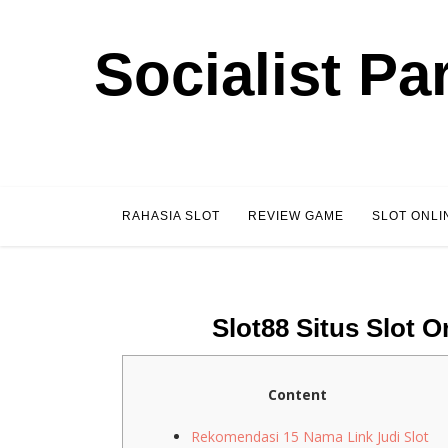
Skip
Socialist Pa
to
content
RAHASIA SLOT
REVIEW GAME
SLOT ONLI
Slot88 Situs Slot O
Content
Rekomendasi 15 Nama Link Judi Slot