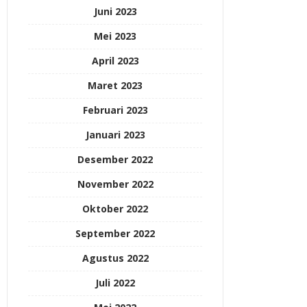
Juni 2023
Mei 2023
April 2023
Maret 2023
Februari 2023
Januari 2023
Desember 2022
November 2022
Oktober 2022
September 2022
Agustus 2022
Juli 2022