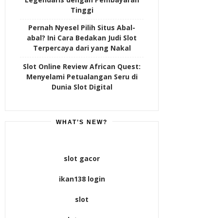
Tinggi
Pernah Nyesel Pilih Situs Abal-
abal? Ini Cara Bedakan Judi Slot
Terpercaya dari yang Nakal
Slot Online Review African Quest:
Menyelami Petualangan Seru di
Dunia Slot Digital
WHAT’S NEW?
slot gacor
ikan138 login
slot