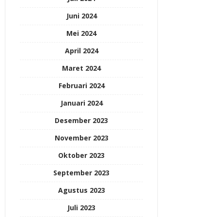
Juni 2024
Mei 2024
April 2024
Maret 2024
Februari 2024
Januari 2024
Desember 2023
November 2023
Oktober 2023
September 2023
Agustus 2023
Juli 2023