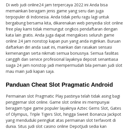
Di web judi online24 jam terpercaya 2022 ini Anda bisa
memainkan beragam jenis game yang seru dan juga
terpopuler di Indonesia. Anda tidak perlu ragu lagi untuk
bergabung bersama kita, dikarenakan web penyedia slot online
free play kami tidak memungut ongkos pendaftaran dengan
kata lain gratis. Anda juga dapat mengakses seluruh game
online 24 jam nonstop kapan pun yang anda inginkan. Buruan
daftarkan diri anda saat ini, mainkan dan rasakan sensasi
kemenangan serta nikmati semua bonusnya. Semua fasilitas
canggih dan service profesional layaknya deposit senantiasa
siaga 24 jam nonstop jadi mempermudah bila pemain judi slot
mau main judi kapan saja.
Panduan Cheat Slot Pragmatic Android
Permainan slot Pragmatic Play pastinya telah tidak asing bagi
penggemar slot online. Game slot online ini mempunyai
beragam type game populer layaknya Aztec Gems Slot, Gates
of Olympus, Triple Tigers Slot, hingga Sweet Bonanza Jackpot
yang menduduki peringkat atas permainan slot terfavorit di
dunia. Situs judi slot casino online DepotJudi sedia kan