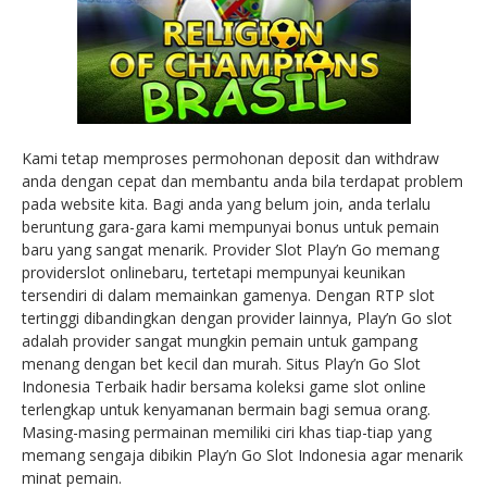
Kami tetap memproses permohonan deposit dan withdraw
anda dengan cepat dan membantu anda bila terdapat problem
pada website kita. Bagi anda yang belum join, anda terlalu
beruntung gara-gara kami mempunyai bonus untuk pemain
baru yang sangat menarik. Provider Slot Play’n Go memang
providerslot onlinebaru, tertetapi mempunyai keunikan
tersendiri di dalam memainkan gamenya. Dengan RTP slot
tertinggi dibandingkan dengan provider lainnya, Play’n Go slot
adalah provider sangat mungkin pemain untuk gampang
menang dengan bet kecil dan murah. Situs Play’n Go Slot
Indonesia Terbaik hadir bersama koleksi game slot online
terlengkap untuk kenyamanan bermain bagi semua orang.
Masing-masing permainan memiliki ciri khas tiap-tiap yang
memang sengaja dibikin Play’n Go Slot Indonesia agar menarik
minat pemain.