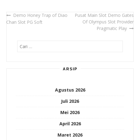
Demo Honey Trap of Diao
Pusat Main Slot Demo Gates
Navigasi
Of Olympus Slot Provider
Chan Slot PG Soft
pos
Pragmatic Play
Cari
untuk:
ARSIP
Agustus 2026
Juli 2026
Mei 2026
April 2026
Maret 2026