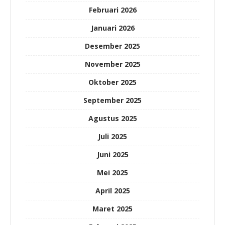
Februari 2026
Januari 2026
Desember 2025
November 2025
Oktober 2025
September 2025
Agustus 2025
Juli 2025
Juni 2025
Mei 2025
April 2025
Maret 2025