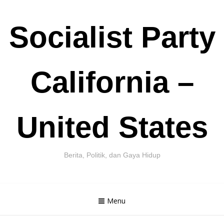
Skip
Socialist Party
to
content
California –
United States
Berita, Politik, dan Gaya Hidup
Menu
Cari