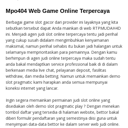
Mpo404 Web Game Online Terpercaya
Berbagai game slot gacor dari provider ini layaknya yang kita
sebutkan tersebut dapat Anda mainkan di web RTPMUDAH4D
ini. Menjadi agen judi slot online terpercaya tentu jadi perihal
yang cukup susah didalam mengimbuhkan kenyamanan
maksimal, namun perihal sehabis itu bukan jadi halangan untuk
selamanya memprioritaskan para pemainnya. Dengan kamu
berhimpun di agen judi online terpercaya maka sudah tentu
anda bakal mendaptkan service professional baik di di dalam
berkenaan media live chat, pelayanan deposit, fasilitas
withdraw, dan media betting. Namun untuk memainkan demo
slot pragmatic kami harapkan anda semua mempunyai
koneksi internet yang lancar.
Ingin segera memainkan permainan judi slot online yang
disediakan oleh demo slot pragmatic play ? Dengan menekan
tombol daftar yang tersedia di halaman website, bettor bakal
diberi formulir pendaftaran yang semestinya diisi guna untuk
menyimpan data-data bettor ke dalam server web judi online.