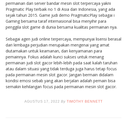
permainan dari server bandar mesin slot terpercaya yakni
Pragmatic Play terbaik no 1 di Asia dan Indonesia, yang ada
sejak tahun 2015. Game judi demo PragmaticPlay sebagai i
Gaming bersama taraf internasional bisa menyihir para
penggila slot game di dunia bersama kualitas permainan nya.
Sebagai agen judi online terpercaya, mempunyai lisensi berasal
dari lembaga perjudian merupakan mengenai yang amat
diutamakan untuk keamanan, dan kenyamanan para
pemainnya. Fokus adalah kunci sukses untuk menang
permainan judi slot gacor lebih-lebih pada saat kalah taruhan
atau dalam situasi yang tidak terduga juga harus tetap focus
pada permainan mesin slot gacor. Jangan bermain didalam
kondisi emosi sebab yang akan berjalan adalah pemain bisa
semakin kehilangan focus pada permainan mesin slot gacor.
AGUSTUS 17, 2022
By
TIMOTHY BENNETT