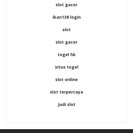
slot gacor
ikan138 login
slot
slot gacor
togel hk
situs togel
slot online
slot terpercaya
Judi slot