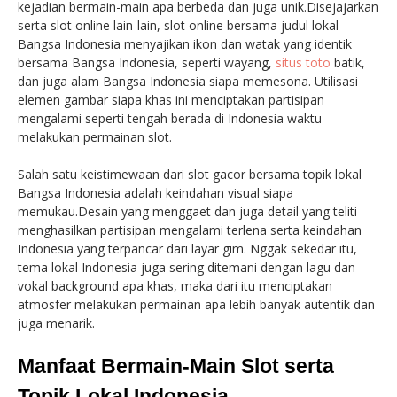
kejadian bermain-main apa berbeda dan juga unik.Disejajarkan
serta slot online lain-lain, slot online bersama judul lokal
Bangsa Indonesia menyajikan ikon dan watak yang identik
bersama Bangsa Indonesia, seperti wayang,
situs toto
batik,
dan juga alam Bangsa Indonesia siapa memesona. Utilisasi
elemen gambar siapa khas ini menciptakan partisipan
mengalami seperti tengah berada di Indonesia waktu
melakukan permainan slot.
Salah satu keistimewaan dari slot gacor bersama topik lokal
Bangsa Indonesia adalah keindahan visual siapa
memukau.Desain yang menggaet dan juga detail yang teliti
menghasilkan partisipan mengalami terlena serta keindahan
Indonesia yang terpancar dari layar gim. Nggak sekedar itu,
tema lokal Indonesia juga sering ditemani dengan lagu dan
vokal background apa khas, maka dari itu menciptakan
atmosfer melakukan permainan apa lebih banyak autentik dan
juga menarik.
Manfaat Bermain-Main Slot serta
Topik Lokal Indonesia