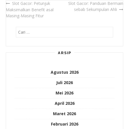
Slot Gacor: Petunjuk
Slot Gacor: Panduan Bermain
Navigasi
sebab Sekumpulan Ahli
Maksimalkan Benefit asal
pos
Masing-Masing Fitur
Cari
untuk:
ARSIP
Agustus 2026
Juli 2026
Mei 2026
April 2026
Maret 2026
Februari 2026