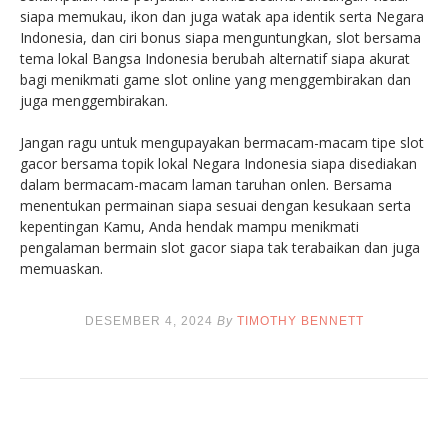
siapa memukau, ikon dan juga watak apa identik serta Negara
Indonesia, dan ciri bonus siapa menguntungkan, slot bersama
tema lokal Bangsa Indonesia berubah alternatif siapa akurat
bagi menikmati game slot online yang menggembirakan dan
juga menggembirakan.
Jangan ragu untuk mengupayakan bermacam-macam tipe slot
gacor bersama topik lokal Negara Indonesia siapa disediakan
dalam bermacam-macam laman taruhan onlen. Bersama
menentukan permainan siapa sesuai dengan kesukaan serta
kepentingan Kamu, Anda hendak mampu menikmati
pengalaman bermain slot gacor siapa tak terabaikan dan juga
memuaskan.
DESEMBER 4, 2024
By
TIMOTHY BENNETT