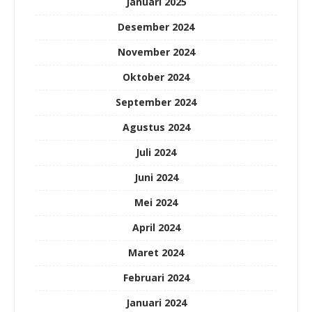
Januari 2025
Desember 2024
November 2024
Oktober 2024
September 2024
Agustus 2024
Juli 2024
Juni 2024
Mei 2024
April 2024
Maret 2024
Februari 2024
Januari 2024