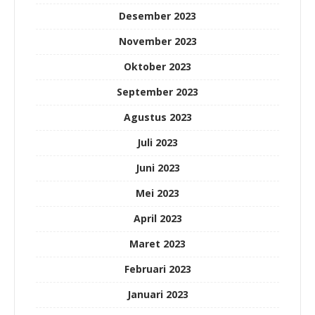
Desember 2023
November 2023
Oktober 2023
September 2023
Agustus 2023
Juli 2023
Juni 2023
Mei 2023
April 2023
Maret 2023
Februari 2023
Januari 2023