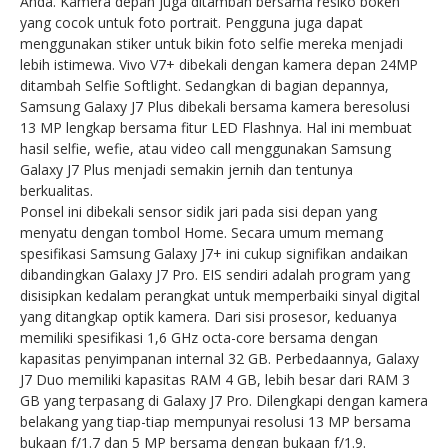
Anda. Kamera depan juga ditambah bersama resiko bokeh
yang cocok untuk foto portrait. Pengguna juga dapat
menggunakan stiker untuk bikin foto selfie mereka menjadi
lebih istimewa. Vivo V7+ dibekali dengan kamera depan 24MP
ditambah Selfie Softlight. Sedangkan di bagian depannya,
Samsung Galaxy J7 Plus dibekali bersama kamera beresolusi
13 MP lengkap bersama fitur LED Flashnya. Hal ini membuat
hasil selfie, wefie, atau video call menggunakan Samsung
Galaxy J7 Plus menjadi semakin jernih dan tentunya
berkualitas.
Ponsel ini dibekali sensor sidik jari pada sisi depan yang
menyatu dengan tombol Home. Secara umum memang
spesifikasi Samsung Galaxy J7+ ini cukup signifikan andaikan
dibandingkan Galaxy J7 Pro. EIS sendiri adalah program yang
disisipkan kedalam perangkat untuk memperbaiki sinyal digital
yang ditangkap optik kamera. Dari sisi prosesor, keduanya
memiliki spesifikasi 1,6 GHz octa-core bersama dengan
kapasitas penyimpanan internal 32 GB. Perbedaannya, Galaxy
J7 Duo memiliki kapasitas RAM 4 GB, lebih besar dari RAM 3
GB yang terpasang di Galaxy J7 Pro. Dilengkapi dengan kamera
belakang yang tiap-tiap mempunyai resolusi 13 MP bersama
bukaan f/1.7 dan 5 MP bersama dengan bukaan f/1.9.