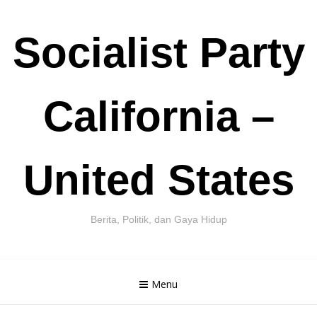
Skip
Socialist Party
to
content
California –
United States
Berita, Politik, dan Gaya Hidup
Menu
Cari