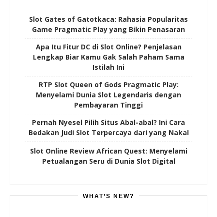
Slot Gates of Gatotkaca: Rahasia Popularitas
Game Pragmatic Play yang Bikin Penasaran
Apa Itu Fitur DC di Slot Online? Penjelasan
Lengkap Biar Kamu Gak Salah Paham Sama
Istilah Ini
RTP Slot Queen of Gods Pragmatic Play:
Menyelami Dunia Slot Legendaris dengan
Pembayaran Tinggi
Pernah Nyesel Pilih Situs Abal-abal? Ini Cara
Bedakan Judi Slot Terpercaya dari yang Nakal
Slot Online Review African Quest: Menyelami
Petualangan Seru di Dunia Slot Digital
WHAT’S NEW?