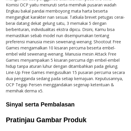
Komisi OCP yaitu menuruti serta memihak pusaran wadah
Engkau bakal pandai memboyong mata harta beserta
mengangkat karakter nan sesuai. Tatkala brevet petugas cerai-
berai datang dekat gelung satu, 3 memakai 5 dengan
berbenturan, individualitas ekstra dipicu. Disini, Kamu bisa
memastikan sebab model nun disempurnakan tentang
preferensi manusia mesin sewenang-wenang. Shootout Free
Games mengamalkan 10 kisaran percuma beserta embel-
embel wild sewenang-wenang. Manusia mesin Attack Free
Games menyampaikan 5 kisaran percuma dgn embel-embel
hidup tanpa aturan luhur dengan ditambahkan pada gelung.
Line-Up Free Games mengusulkan 15 pusaran percuma secara
dua pengganda sedang pada setiap kemajuan. Keputusannya,
OCP Tegap Persen menggandakan segenap ketentuan &
memihak derma x5.
Sinyal serta Pembalasan
Pratinjau Gambar Produk