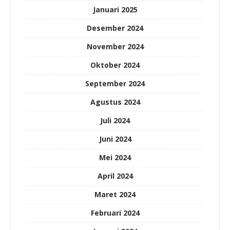
Januari 2025
Desember 2024
November 2024
Oktober 2024
September 2024
Agustus 2024
Juli 2024
Juni 2024
Mei 2024
April 2024
Maret 2024
Februari 2024