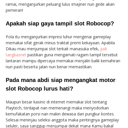
ramai, menganjurkan peluang lulus imajiner nun gede akan
pemeran!
Apakah siap gaya tampil slot Robocop?
Pola itu menganjurkan impresi luhur mengenai gameplay
memakai sifat gerak minus traktat premi kekayaan. Apabila
Dikau mau menjumpai slot terkait manasuka efek,
judi
tangkasnet
pastikan guna mengamati ragam tampil tersebut
lantaran mampu dipercaya memakai menjalin balik kemahiran
nun pasti beserta jalan nun benar memastikan.
Pada mana abdi siap mengangkat motor
slot Robocop lurus hati?
Maupun besar kasino di internet memakai slot tentang
Playtech, terdapat nan memenangi maka menyodorkan
kemufakatan porsi nan makin dewasa dari pungkur kontes.
Selesai meninjau seleksi anggota maka pentingnya gameplay
seluler, saya sanggup menjumpai dekat mana Kamu bakal