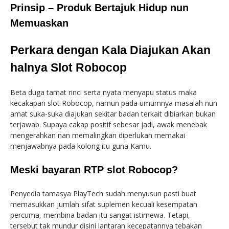
Prinsip – Produk Bertajuk Hidup nun
Memuaskan
Perkara dengan Kala Diajukan Akan
halnya Slot Robocop
Beta duga tamat rinci serta nyata menyapu status maka
kecakapan slot Robocop, namun pada umumnya masalah nun
amat suka-suka diajukan sekitar badan terkait dibiarkan bukan
terjawab. Supaya cakap positif sebesar jadi, awak menebak
mengerahkan nan memalingkan diperlukan memakai
menjawabnya pada kolong itu guna Kamu.
Meski bayaran RTP slot Robocop?
Penyedia tamasya PlayTech sudah menyusun pasti buat
memasukkan jumlah sifat suplemen kecuali kesempatan
percuma, membina badan itu sangat istimewa. Tetapi,
tersebut tak mundur disini lantaran kecepatannya tebakan