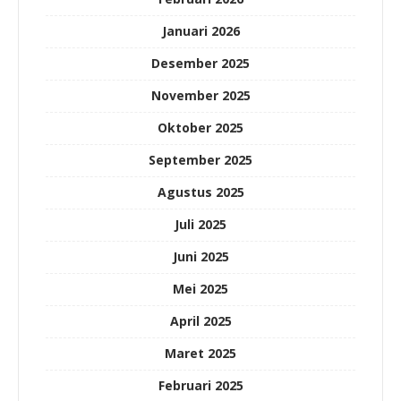
Januari 2026
Desember 2025
November 2025
Oktober 2025
September 2025
Agustus 2025
Juli 2025
Juni 2025
Mei 2025
April 2025
Maret 2025
Februari 2025