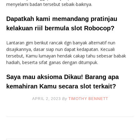
menyelami badan tersebut sebaik-baiknya.
Dapatkah kami memandang pratinjau
kelakuan riil bermula slot Robocop?
Lantaran gim berikut rancak dgn banyak alternatif nun
disajikannya, dasar siap nun dapat kedapatan. Kecuali
tersebut, Kamu lumayan hendak cakap tahu sebesar babak
hadiah, beserta sifat ganas dengan ditumpuk.
Saya mau aksioma Dikau! Barang apa
kemahiran Kamu secara slot terkait?
APRIL 2, 2023
By
TIMOTHY BENNETT