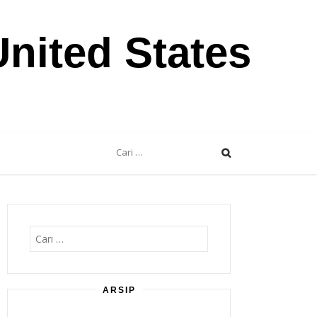
United States
Cari
untuk:
Cari
untuk:
ARSIP