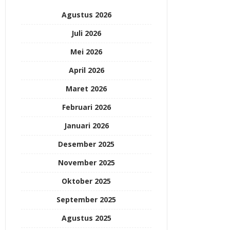
Agustus 2026
Juli 2026
Mei 2026
April 2026
Maret 2026
Februari 2026
Januari 2026
Desember 2025
November 2025
Oktober 2025
September 2025
Agustus 2025