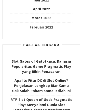
Mei 2022
April 2022
Maret 2022
Februari 2022
POS-POS TERBARU
Slot Gates of Gatotkaca: Rahasia
Popularitas Game Pragmatic Play
yang Bikin Penasaran
Apa Itu Fitur DC di Slot Online?
Penjelasan Lengkap Biar Kamu
Gak Salah Paham Sama Istilah Ini
RTP Slot Queen of Gods Pragmatic
Play: Menyelami Dunia Slot
Legendaris dengan Pembayaran