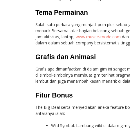
Tema Permainan
Salah satu perkara yang menjadi poin plus sebab g
menarik.Bersama latar bagian belakang sebuah ge
jam aktivitas, laptop,
www.musee-mode.com
dan 
dalam dalam sebuah company bersistematis tingg
Grafis dan Animasi
Grafis apa dimanfaatkan di dalam gim ini sangat 
di simbol-simbolnya membuat gim terlihat pragma
lembut dan juga menambah kesan menarik di dal
Fitur Bonus
The Big Deal serta menyediakan aneka feature b
antaranya ialah:
Wild Symbol: Lambang wild di dalam gim 