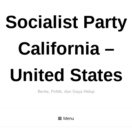
Skip
Socialist Party
to
content
California –
United States
Berita, Politik, dan Gaya Hidup
Menu
Cari