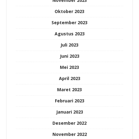
November 2023
Oktober 2023
September 2023
Agustus 2023
Juli 2023
Juni 2023
Mei 2023
April 2023
Maret 2023
Februari 2023
Januari 2023
Desember 2022
November 2022