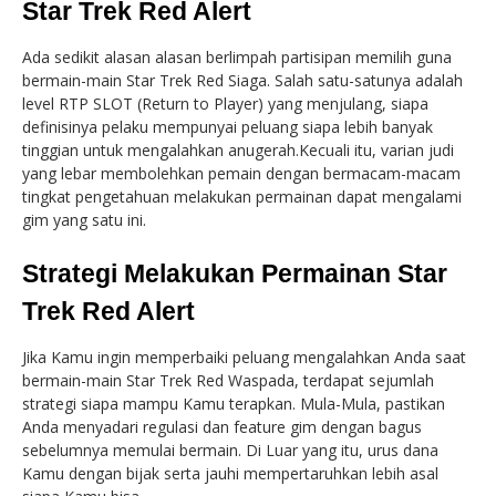
Star Trek Red Alert
Ada sedikit alasan alasan berlimpah partisipan memilih guna
bermain-main Star Trek Red Siaga. Salah satu-satunya adalah
level RTP SLOT (Return to Player) yang menjulang, siapa
definisinya pelaku mempunyai peluang siapa lebih banyak
tinggian untuk mengalahkan anugerah.Kecuali itu, varian judi
yang lebar membolehkan pemain dengan bermacam-macam
tingkat pengetahuan melakukan permainan dapat mengalami
gim yang satu ini.
Strategi Melakukan Permainan Star
Trek Red Alert
Jika Kamu ingin memperbaiki peluang mengalahkan Anda saat
bermain-main Star Trek Red Waspada, terdapat sejumlah
strategi siapa mampu Kamu terapkan. Mula-Mula, pastikan
Anda menyadari regulasi dan feature gim dengan bagus
sebelumnya memulai bermain. Di Luar yang itu, urus dana
Kamu dengan bijak serta jauhi mempertaruhkan lebih asal