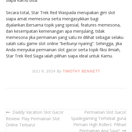
siapa Kamu bisa.
Secara total, Star Trek Red Waspada merupakan gim slot
siapa amat memesona serta mengasyikkan bagi
dijalankan.Bersama topik yang spesial, features memesona,
dan kesempatan kemenangan apa menjulang, tidak
memesona jika permainan yang satu ini dilihat sebagai selaku
salah satu game slot online “berbunyi nyaring”. Sehingga, jika
Anda menyukai permainan slot gacor serta topik fiksi ilmiah,
Star Trek Red Siaga ialah pilihan siapa ideal untuk Kamu.
JULI 9, 2024
By
TIMOTHY BENNETT
Daddy Vacation Slot Gacor
Permainan Slot Gacor
Navigasi
Spadegaming Terhebat guna
Review: Play Permainan Slot
pos
Pemain High Rollers: Pilihan
Online Terbaru!
Permainan Apa Saja?