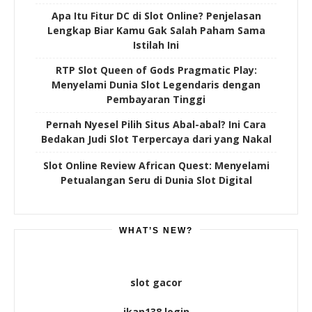
Apa Itu Fitur DC di Slot Online? Penjelasan
Lengkap Biar Kamu Gak Salah Paham Sama
Istilah Ini
RTP Slot Queen of Gods Pragmatic Play:
Menyelami Dunia Slot Legendaris dengan
Pembayaran Tinggi
Pernah Nyesel Pilih Situs Abal-abal? Ini Cara
Bedakan Judi Slot Terpercaya dari yang Nakal
Slot Online Review African Quest: Menyelami
Petualangan Seru di Dunia Slot Digital
WHAT’S NEW?
slot gacor
ikan138 login