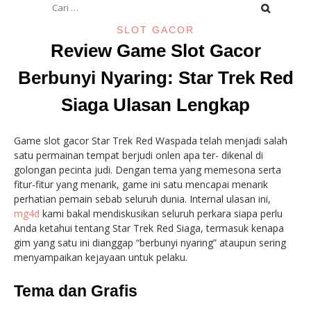
untuk:
SLOT GACOR
Review Game Slot Gacor
Berbunyi Nyaring: Star Trek Red
Siaga Ulasan Lengkap
Game slot gacor Star Trek Red Waspada telah menjadi salah
satu permainan tempat berjudi onlen apa ter- dikenal di
golongan pecinta judi. Dengan tema yang memesona serta
fitur-fitur yang menarik, game ini satu mencapai menarik
perhatian pemain sebab seluruh dunia. Internal ulasan ini,
mg4d
kami bakal mendiskusikan seluruh perkara siapa perlu
Anda ketahui tentang Star Trek Red Siaga, termasuk kenapa
gim yang satu ini dianggap “berbunyi nyaring” ataupun sering
menyampaikan kejayaan untuk pelaku.
Tema dan Grafis