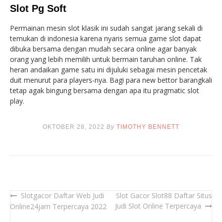
Slot Pg Soft
Permainan mesin slot klasik ini sudah sangat jarang sekali di
temukan di indonesia karena nyaris semua game slot dapat
dibuka bersama dengan mudah secara online agar banyak
orang yang lebih memilih untuk bermain taruhan online. Tak
heran andaikan game satu ini dijuluki sebagai mesin pencetak
duit menurut para players-nya. Bagi para new bettor barangkali
tetap agak bingung bersama dengan apa itu pragmatic slot
play.
OKTOBER 28, 2022
By
TIMOTHY BENNETT
Slotgacor Daftar Web Judi
Slot Gacor Slot88 Daftar Situs
Navigasi
Judi Slot Online Terpercaya
Online24jam Terpercaya 2022
pos