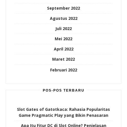
September 2022
Agustus 2022
Juli 2022
Mei 2022
April 2022
Maret 2022
Februari 2022
POS-POS TERBARU
Slot Gates of Gatotkaca: Rahasia Popularitas
Game Pragmatic Play yang Bikin Penasaran
Apa Itu Fitur DC di Slot Online? Penjelasan