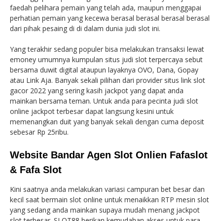
faedah pelihara pemain yang telah ada, maupun menggapai
perhatian pemain yang kecewa berasal berasal berasal berasal
dari pihak pesaing di di dalam dunia judi slot ini.
Yang terakhir sedang populer bisa melakukan transaksi lewat
emoney umumnya kumpulan situs judi slot terpercaya sebut
bersama duwit digital ataupun layaknya OVO, Dana, Gopay
atau Link Aja. Banyak sekali pilihan dari provider situs link slot
gacor 2022 yang sering kasih jackpot yang dapat anda
mainkan bersama teman. Untuk anda para pecinta judi slot
online jackpot terbesar dapat langsung kesini untuk
memenangkan duit yang banyak sekali dengan cuma deposit
sebesar Rp 25ribu.
Website Bandar Agen Slot Onlien Fafaslot
& Fafa Slot
Kini saatnya anda melakukan variasi campuran bet besar dan
kecil saat bermain slot online untuk menaikkan RTP mesin slot
yang sedang anda mainkan supaya mudah menang jackpot
slot terbesar. SLOT88 berikan kemudahan akses untuk para