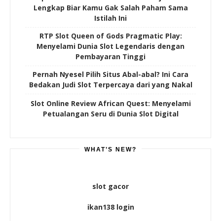
Lengkap Biar Kamu Gak Salah Paham Sama
Istilah Ini
RTP Slot Queen of Gods Pragmatic Play:
Menyelami Dunia Slot Legendaris dengan
Pembayaran Tinggi
Pernah Nyesel Pilih Situs Abal-abal? Ini Cara
Bedakan Judi Slot Terpercaya dari yang Nakal
Slot Online Review African Quest: Menyelami
Petualangan Seru di Dunia Slot Digital
WHAT’S NEW?
slot gacor
ikan138 login