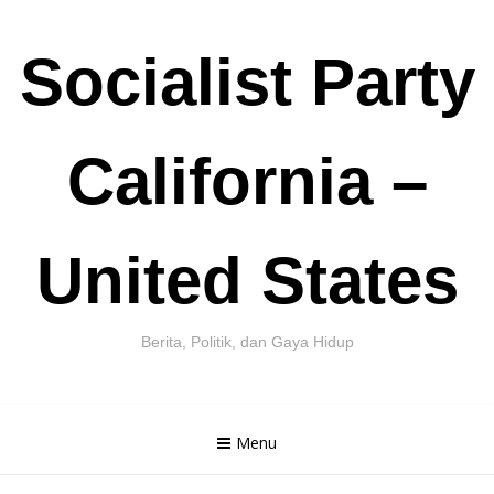
Skip
Socialist Party
to
content
California –
United States
Berita, Politik, dan Gaya Hidup
Menu
Cari