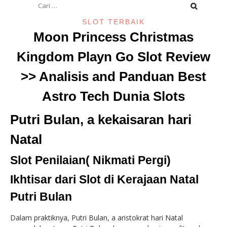
untuk:
SLOT TERBAIK
Moon Princess Christmas
Kingdom Playn Go Slot Review
>> Analisis and Panduan Best
Astro Tech Dunia Slots
Putri Bulan, a kekaisaran hari
Natal
Slot Penilaian( Nikmati Pergi)
Ikhtisar dari Slot di Kerajaan Natal
Putri Bulan
Dalam praktiknya, Putri Bulan, a aristokrat hari Natal