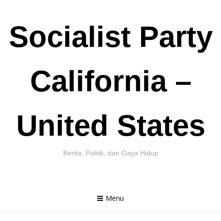
Skip
Socialist Party
to
content
California –
United States
Berita, Politik, dan Gaya Hidup
Menu
Cari