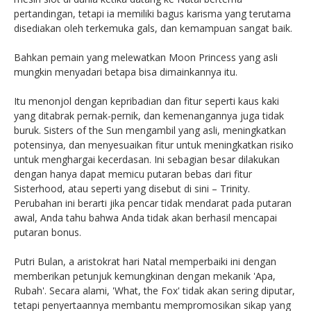
pertandingan, tetapi ia memiliki bagus karisma yang terutama
disediakan oleh terkemuka gals, dan kemampuan sangat baik.
Bahkan pemain yang melewatkan Moon Princess yang asli
mungkin menyadari betapa bisa dimainkannya itu.
Itu menonjol dengan kepribadian dan fitur seperti kaus kaki
yang ditabrak pernak-pernik, dan kemenangannya juga tidak
buruk. Sisters of the Sun mengambil yang asli, meningkatkan
potensinya, dan menyesuaikan fitur untuk meningkatkan risiko
untuk menghargai kecerdasan. Ini sebagian besar dilakukan
dengan hanya dapat memicu putaran bebas dari fitur
Sisterhood, atau seperti yang disebut di sini – Trinity.
Perubahan ini berarti jika pencar tidak mendarat pada putaran
awal, Anda tahu bahwa Anda tidak akan berhasil mencapai
putaran bonus.
Putri Bulan, a aristokrat hari Natal memperbaiki ini dengan
memberikan petunjuk kemungkinan dengan mekanik 'Apa,
Rubah'. Secara alami, 'What, the Fox' tidak akan sering diputar,
tetapi penyertaannya membantu mempromosikan sikap yang