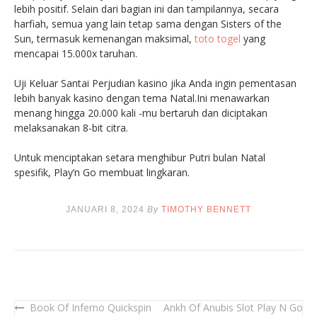
lebih positif. Selain dari bagian ini dan tampilannya, secara
harfiah, semua yang lain tetap sama dengan Sisters of the
Sun, termasuk kemenangan maksimal,
toto togel
yang
mencapai 15.000x taruhan.
Uji Keluar Santai Perjudian kasino jika Anda ingin pementasan
lebih banyak kasino dengan tema Natal.Ini menawarkan
menang hingga 20.000 kali -mu bertaruh dan diciptakan
melaksanakan 8-bit citra.
Untuk menciptakan setara menghibur Putri bulan Natal
spesifik, Play’n Go membuat lingkaran.
JANUARI 8, 2024
By
TIMOTHY BENNETT
Book Of Inferno Quickspin
Ankh Of Anubis Slot Play N Go
Navigasi