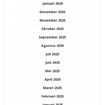
Januari 2026
Desember 2025
November 2025
Oktober 2025
September 2025
Agustus 2025
Juli 2025
Juni 2025
Mei 2025
April 2025
Maret 2025
Februari 2025
Januari 2025