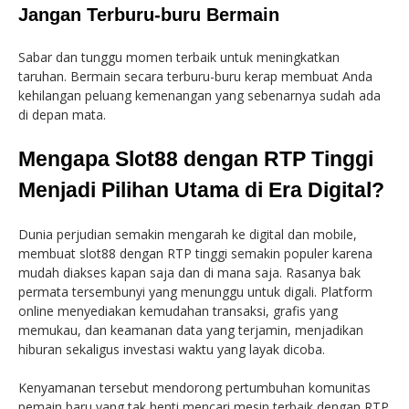
Jangan Terburu-buru Bermain
Sabar dan tunggu momen terbaik untuk meningkatkan
taruhan. Bermain secara terburu-buru kerap membuat Anda
kehilangan peluang kemenangan yang sebenarnya sudah ada
di depan mata.
Mengapa Slot88 dengan RTP Tinggi
Menjadi Pilihan Utama di Era Digital?
Dunia perjudian semakin mengarah ke digital dan mobile,
membuat slot88 dengan RTP tinggi semakin populer karena
mudah diakses kapan saja dan di mana saja. Rasanya bak
permata tersembunyi yang menunggu untuk digali. Platform
online menyediakan kemudahan transaksi, grafis yang
memukau, dan keamanan data yang terjamin, menjadikan
hiburan sekaligus investasi waktu yang layak dicoba.
Kenyamanan tersebut mendorong pertumbuhan komunitas
pemain baru yang tak henti mencari mesin terbaik dengan RTP