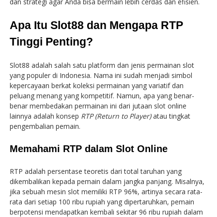
dan strategi agar Anda bisa bermain lebih cerdas dan efisien.
Apa Itu Slot88 dan Mengapa RTP
Tinggi Penting?
Slot88 adalah salah satu platform dan jenis permainan slot
yang populer di Indonesia. Nama ini sudah menjadi simbol
kepercayaan berkat koleksi permainan yang variatif dan
peluang menang yang kompetitif. Namun, apa yang benar-
benar membedakan permainan ini dari jutaan slot online
lainnya adalah konsep
RTP (Return to Player)
atau tingkat
pengembalian pemain.
Memahami RTP dalam Slot Online
RTP adalah persentase teoretis dari total taruhan yang
dikembalikan kepada pemain dalam jangka panjang. Misalnya,
jika sebuah mesin slot memiliki RTP 96%, artinya secara rata-
rata dari setiap 100 ribu rupiah yang dipertaruhkan, pemain
berpotensi mendapatkan kembali sekitar 96 ribu rupiah dalam