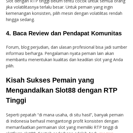
Slot dengan RTP tinggi belum tentu cocok untuk semua orang
jika volatilitasnya terlalu besar. Untuk pemain yang ingin
kemenangan konsisten, pilih mesin dengan volatilitas rendah
hingga sedang.
4. Baca Review dan Pendapat Komunitas
Forum, blog perjudian, dan ulasan profesional bisa jadi sumber
informasi berharga. Pengalaman nyata pemain lain akan
membantu menentukan kualitas dan keadilan slot yang Anda
pilih.
Kisah Sukses Pemain yang
Mengandalkan Slot88 dengan RTP
Tinggi
Seperti pepatah “di mana usaha, di situ hasil”, banyak pemain
di Indonesia berhasil mengantongi profit konsisten dengan
memanfaatkan permainan slot yang memiliki RTP tinggi di