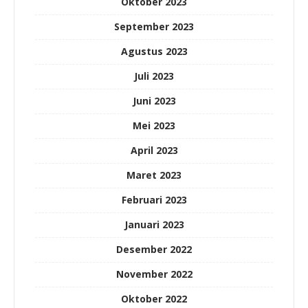
Oktober 2023
September 2023
Agustus 2023
Juli 2023
Juni 2023
Mei 2023
April 2023
Maret 2023
Februari 2023
Januari 2023
Desember 2022
November 2022
Oktober 2022