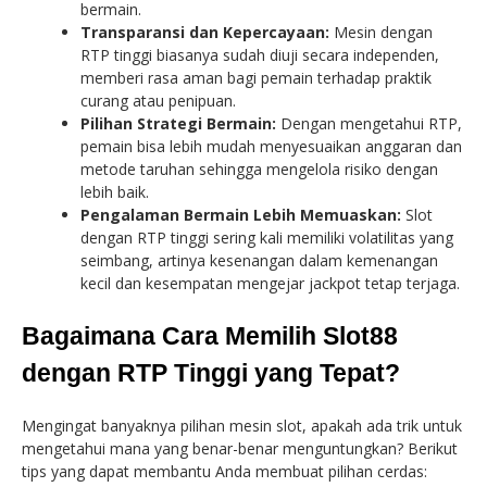
bermain.
Transparansi dan Kepercayaan:
Mesin dengan
RTP tinggi biasanya sudah diuji secara independen,
memberi rasa aman bagi pemain terhadap praktik
curang atau penipuan.
Pilihan Strategi Bermain:
Dengan mengetahui RTP,
pemain bisa lebih mudah menyesuaikan anggaran dan
metode taruhan sehingga mengelola risiko dengan
lebih baik.
Pengalaman Bermain Lebih Memuaskan:
Slot
dengan RTP tinggi sering kali memiliki volatilitas yang
seimbang, artinya kesenangan dalam kemenangan
kecil dan kesempatan mengejar jackpot tetap terjaga.
Bagaimana Cara Memilih Slot88
dengan RTP Tinggi yang Tepat?
Mengingat banyaknya pilihan mesin slot, apakah ada trik untuk
mengetahui mana yang benar-benar menguntungkan? Berikut
tips yang dapat membantu Anda membuat pilihan cerdas: