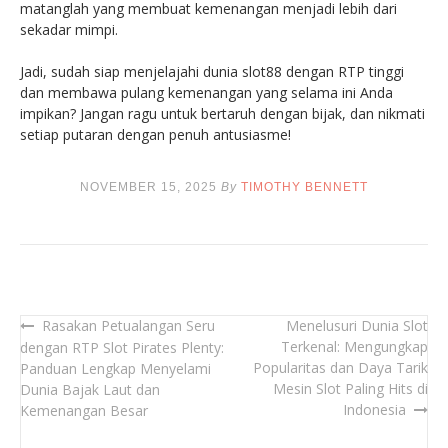
matanglah yang membuat kemenangan menjadi lebih dari
sekadar mimpi.
Jadi, sudah siap menjelajahi dunia slot88 dengan RTP tinggi
dan membawa pulang kemenangan yang selama ini Anda
impikan? Jangan ragu untuk bertaruh dengan bijak, dan nikmati
setiap putaran dengan penuh antusiasme!
NOVEMBER 15, 2025
By
TIMOTHY BENNETT
Rasakan Petualangan Seru
Menelusuri Dunia Slot
Navigasi
Terkenal: Mengungkap
dengan RTP Slot Pirates Plenty:
pos
Popularitas dan Daya Tarik
Panduan Lengkap Menyelami
Mesin Slot Paling Hits di
Dunia Bajak Laut dan
Indonesia
Kemenangan Besar