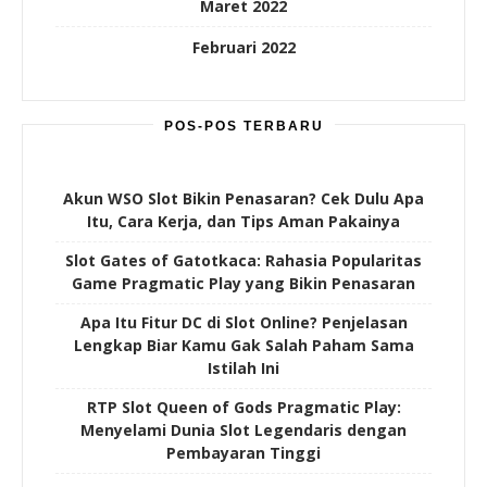
Maret 2022
Februari 2022
POS-POS TERBARU
Akun WSO Slot Bikin Penasaran? Cek Dulu Apa
Itu, Cara Kerja, dan Tips Aman Pakainya
Slot Gates of Gatotkaca: Rahasia Popularitas
Game Pragmatic Play yang Bikin Penasaran
Apa Itu Fitur DC di Slot Online? Penjelasan
Lengkap Biar Kamu Gak Salah Paham Sama
Istilah Ini
RTP Slot Queen of Gods Pragmatic Play:
Menyelami Dunia Slot Legendaris dengan
Pembayaran Tinggi