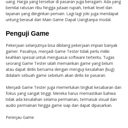
uang. Harga yang tersebar di pasaran juga beragam. Ada yang
bernilai ratusan ribu hingga jutaan rupiah, terkait level dan
layanan yang diinginkan pemain. Lagi-lagi joki juga mendapat
untung berasal dari Main Game Dapat Uangtanpa modal.
Penguji Game
Pekerjaan selanjutnya bisa dibilang pekerjaan impian banyak
gamer. Pasalnya, menjadi Game Tester tidak perlu miliki
keahlian spesial untuk menguasai software tertentu. Tugas
seorang Game Tester ialah memainkan game yang belum
atau dapat dirilis bersama dengan menguji kesalahan (bug)
didalam sebuah game sebelum akan dirilis ke pasaran.
Menjadi Game Tester juga memerlukan tingkat kesabaran dan
fokus yang sangat tinggi. Mereka harus memastikan bahwa
tidak ada kesalahan selama permainan, termasuk visual dan
audio permainan hingga game siap dan dapat dipasarkan.
Peninjau Game