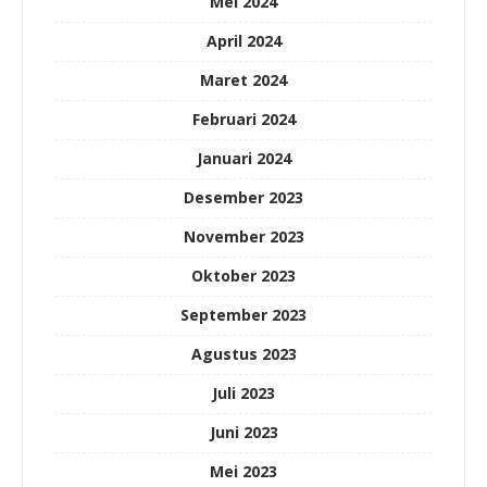
Mei 2024
April 2024
Maret 2024
Februari 2024
Januari 2024
Desember 2023
November 2023
Oktober 2023
September 2023
Agustus 2023
Juli 2023
Juni 2023
Mei 2023