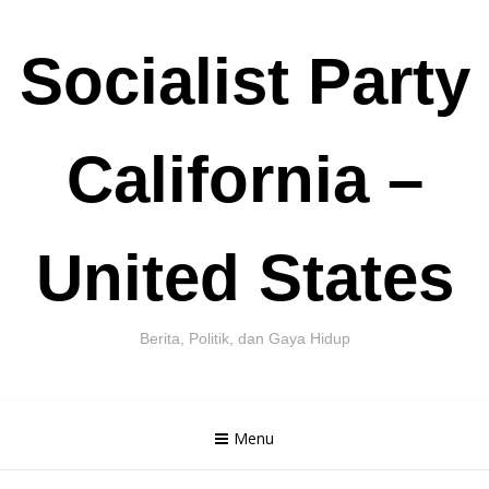
Skip
Socialist Party
to
content
California –
United States
Berita, Politik, dan Gaya Hidup
Menu
Cari