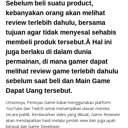
Sebelum beli suatu product,
kebanyakan orang akan melihat
review terlebih dahulu, bersama
tujuan agar tidak menyesal sehabis
membeli produk tersebut.Â Hal ini
juga berlaku di dalam dunia
permainan, di mana gamer dapat
melihat review game terlebih dahulu
sebelum saat beli dan Main Game
Dapat Uang tersebut.
Umumnya, Peninjau Game bakal menggunakan platform
YouTube dan Twitch untuk menampilkan ulasan mereka
secara publik. Berdasarkan video yang dibuat, Game Reviewer
akan mendapatkan hasil melalui jumlah view dan juga upah
berasal dari Game Developer.