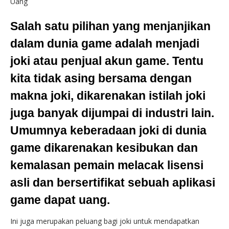
Uang
Salah satu pilihan yang menjanjikan
dalam dunia game adalah menjadi
joki atau penjual akun game. Tentu
kita tidak asing bersama dengan
makna joki, dikarenakan istilah joki
juga banyak dijumpai di industri lain.
Umumnya keberadaan joki di dunia
game dikarenakan kesibukan dan
kemalasan pemain melacak lisensi
asli dan bersertifikat sebuah aplikasi
game dapat uang.
Ini juga merupakan peluang bagi joki untuk mendapatkan