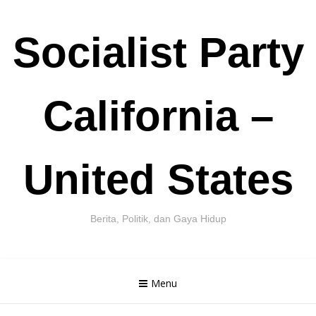
Skip
Socialist Party
to
content
California –
United States
Berita, Politik, dan Gaya Hidup
Menu
Cari