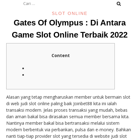
untuk:
SLOT ONLINE
Gates Of Olympus : Di Antara
Game Slot Online Terbaik 2022
Content
Alasan yang tetap mengharuskan member untuk bermain slot
di web judi slot online paling baik Joinbet88 kita ini ialah
transaksi modern. Jelas proses transaksi yang mudah, bebas
dan aman bakal bisa dirasakan semua member bersama kita.
Nantinya member bakal bisa bertransaksi melalui sistem
modern berbentuk via perbankan, pulsa dan e-money. Bahkan
nanti tiap-tiap provider slot yang tersedia di website judi slot