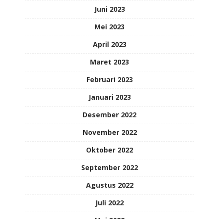
Juni 2023
Mei 2023
April 2023
Maret 2023
Februari 2023
Januari 2023
Desember 2022
November 2022
Oktober 2022
September 2022
Agustus 2022
Juli 2022