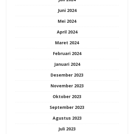
Juni 2024
Mei 2024
April 2024
Maret 2024
Februari 2024
Januari 2024
Desember 2023
November 2023
Oktober 2023
September 2023
Agustus 2023
Juli 2023