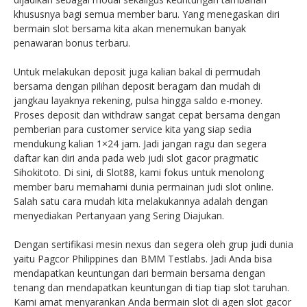
khususnya bagi semua member baru. Yang menegaskan diri
bermain slot bersama kita akan menemukan banyak
penawaran bonus terbaru.
Untuk melakukan deposit juga kalian bakal di permudah
bersama dengan pilihan deposit beragam dan mudah di
jangkau layaknya rekening, pulsa hingga saldo e-money.
Proses deposit dan withdraw sangat cepat bersama dengan
pemberian para customer service kita yang siap sedia
mendukung kalian 1×24 jam. Jadi jangan ragu dan segera
daftar kan diri anda pada web judi slot gacor pragmatic
Sihokitoto. Di sini, di Slot88, kami fokus untuk menolong
member baru memahami dunia permainan judi slot online.
Salah satu cara mudah kita melakukannya adalah dengan
menyediakan Pertanyaan yang Sering Diajukan.
Dengan sertifikasi mesin nexus dan segera oleh grup judi dunia
yaitu Pagcor Philippines dan BMM Testlabs. Jadi Anda bisa
mendapatkan keuntungan dari bermain bersama dengan
tenang dan mendapatkan keuntungan di tiap tiap slot taruhan.
Kami amat menyarankan Anda bermain slot di agen slot gacor