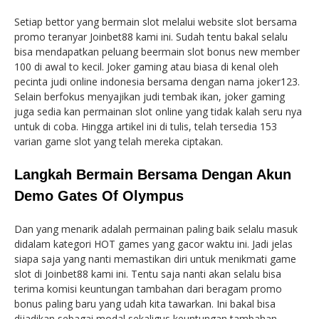
Setiap bettor yang bermain slot melalui website slot bersama
promo teranyar Joinbet88 kami ini. Sudah tentu bakal selalu
bisa mendapatkan peluang beermain slot bonus new member
100 di awal to kecil. Joker gaming atau biasa di kenal oleh
pecinta judi online indonesia bersama dengan nama joker123.
Selain berfokus menyajikan judi tembak ikan, joker gaming
juga sedia kan permainan slot online yang tidak kalah seru nya
untuk di coba. Hingga artikel ini di tulis, telah tersedia 153
varian game slot yang telah mereka ciptakan.
Langkah Bermain Bersama Dengan Akun
Demo Gates Of Olympus
Dan yang menarik adalah permainan paling baik selalu masuk
didalam kategori HOT games yang gacor waktu ini. Jadi jelas
siapa saja yang nanti memastikan diri untuk menikmati game
slot di Joinbet88 kami ini. Tentu saja nanti akan selalu bisa
terima komisi keuntungan tambahan dari beragam promo
bonus paling baru yang udah kita tawarkan. Ini bakal bisa
dijadikan sebagai modal sekaligus keuntungan tambahan