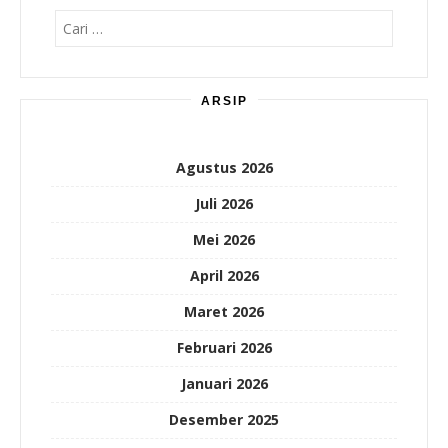
Cari
untuk:
ARSIP
Agustus 2026
Juli 2026
Mei 2026
April 2026
Maret 2026
Februari 2026
Januari 2026
Desember 2025