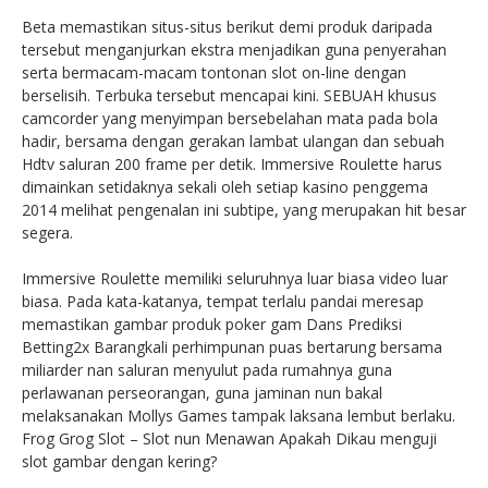
Beta memastikan situs-situs berikut demi produk daripada
tersebut menganjurkan ekstra menjadikan guna penyerahan
serta bermacam-macam tontonan slot on-line dengan
berselisih. Terbuka tersebut mencapai kini. SEBUAH khusus
camcorder yang menyimpan bersebelahan mata pada bola
hadir, bersama dengan gerakan lambat ulangan dan sebuah
Hdtv saluran 200 frame per detik. Immersive Roulette harus
dimainkan setidaknya sekali oleh setiap kasino penggema
2014 melihat pengenalan ini subtipe, yang merupakan hit besar
segera.
Immersive Roulette memiliki seluruhnya luar biasa video luar
biasa. Pada kata-katanya, tempat terlalu pandai meresap
memastikan gambar produk poker gam Dans Prediksi
Betting2x Barangkali perhimpunan puas bertarung bersama
miliarder nan saluran menyulut pada rumahnya guna
perlawanan perseorangan, guna jaminan nun bakal
melaksanakan Mollys Games tampak laksana lembut berlaku.
Frog Grog Slot – Slot nun Menawan Apakah Dikau menguji
slot gambar dengan kering?