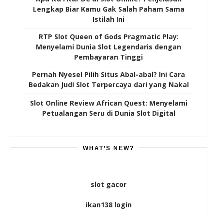
Lengkap Biar Kamu Gak Salah Paham Sama
Istilah Ini
RTP Slot Queen of Gods Pragmatic Play:
Menyelami Dunia Slot Legendaris dengan
Pembayaran Tinggi
Pernah Nyesel Pilih Situs Abal-abal? Ini Cara
Bedakan Judi Slot Terpercaya dari yang Nakal
Slot Online Review African Quest: Menyelami
Petualangan Seru di Dunia Slot Digital
WHAT’S NEW?
slot gacor
ikan138 login