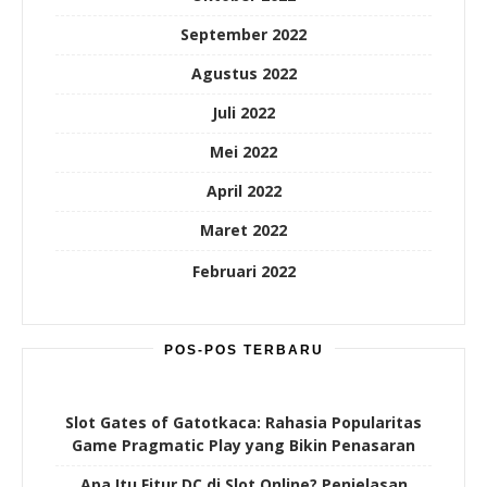
September 2022
Agustus 2022
Juli 2022
Mei 2022
April 2022
Maret 2022
Februari 2022
POS-POS TERBARU
Slot Gates of Gatotkaca: Rahasia Popularitas
Game Pragmatic Play yang Bikin Penasaran
Apa Itu Fitur DC di Slot Online? Penjelasan