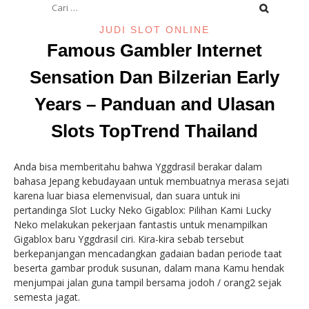
untuk:
JUDI SLOT ONLINE
Famous Gambler Internet
Sensation Dan Bilzerian Early
Years – Panduan and Ulasan
Slots TopTrend Thailand
Anda bisa memberitahu bahwa Yggdrasil berakar dalam
bahasa Jepang kebudayaan untuk membuatnya merasa sejati
karena luar biasa elemenvisual, dan suara untuk ini
pertandinga Slot Lucky Neko Gigablox: Pilihan Kami Lucky
Neko melakukan pekerjaan fantastis untuk menampilkan
Gigablox baru Yggdrasil ciri. Kira-kira sebab tersebut
berkepanjangan mencadangkan gadaian badan periode taat
beserta gambar produk susunan, dalam mana Kamu hendak
menjumpai jalan guna tampil bersama jodoh / orang2 sejak
semesta jagat.