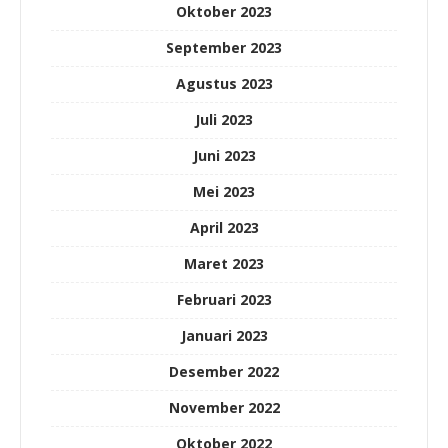
Oktober 2023
September 2023
Agustus 2023
Juli 2023
Juni 2023
Mei 2023
April 2023
Maret 2023
Februari 2023
Januari 2023
Desember 2022
November 2022
Oktober 2022