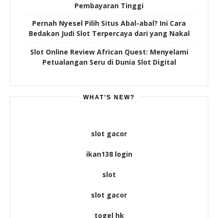
Pembayaran Tinggi
Pernah Nyesel Pilih Situs Abal-abal? Ini Cara
Bedakan Judi Slot Terpercaya dari yang Nakal
Slot Online Review African Quest: Menyelami
Petualangan Seru di Dunia Slot Digital
WHAT’S NEW?
slot gacor
ikan138 login
slot
slot gacor
togel hk