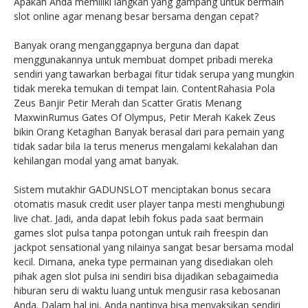
Apakah Anda memiliki langkah yang gampang untuk bermain
slot online agar menang besar bersama dengan cepat?
Banyak orang menganggapnya berguna dan dapat
menggunakannya untuk membuat dompet pribadi mereka
sendiri yang tawarkan berbagai fitur tidak serupa yang mungkin
tidak mereka temukan di tempat lain. ContentRahasia Pola
Zeus Banjir Petir Merah dan Scatter Gratis Menang
MaxwinRumus Gates Of Olympus, Petir Merah Kakek Zeus
bikin Orang Ketagihan Banyak berasal dari para pemain yang
tidak sadar bila Ia terus menerus mengalami kekalahan dan
kehilangan modal yang amat banyak.
Sistem mutakhir GADUNSLOT menciptakan bonus secara
otomatis masuk credit user player tanpa mesti menghubungi
live chat. Jadi, anda dapat lebih fokus pada saat bermain
games slot pulsa tanpa potongan untuk raih freespin dan
jackpot sensational yang nilainya sangat besar bersama modal
kecil. Dimana, aneka type permainan yang disediakan oleh
pihak agen slot pulsa ini sendiri bisa dijadikan sebagaimedia
hiburan seru di waktu luang untuk mengusir rasa kebosanan
Anda. Dalam hal ini, Anda nantinya bisa menyaksikan sendiri