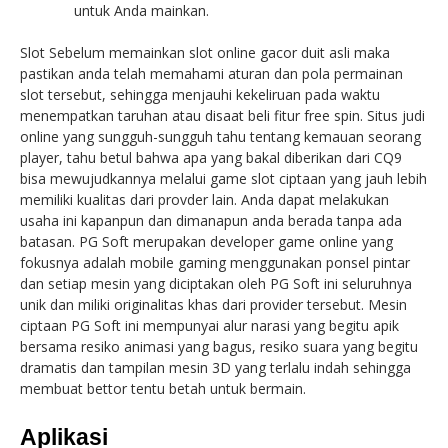
untuk Anda mainkan.
Slot Sebelum memainkan slot online gacor duit asli maka
pastikan anda telah memahami aturan dan pola permainan
slot tersebut, sehingga menjauhi kekeliruan pada waktu
menempatkan taruhan atau disaat beli fitur free spin. Situs judi
online yang sungguh-sungguh tahu tentang kemauan seorang
player, tahu betul bahwa apa yang bakal diberikan dari CQ9
bisa mewujudkannya melalui game slot ciptaan yang jauh lebih
memiliki kualitas dari provder lain. Anda dapat melakukan
usaha ini kapanpun dan dimanapun anda berada tanpa ada
batasan. PG Soft merupakan developer game online yang
fokusnya adalah mobile gaming menggunakan ponsel pintar
dan setiap mesin yang diciptakan oleh PG Soft ini seluruhnya
unik dan miliki originalitas khas dari provider tersebut. Mesin
ciptaan PG Soft ini mempunyai alur narasi yang begitu apik
bersama resiko animasi yang bagus, resiko suara yang begitu
dramatis dan tampilan mesin 3D yang terlalu indah sehingga
membuat bettor tentu betah untuk bermain.
Aplikasi