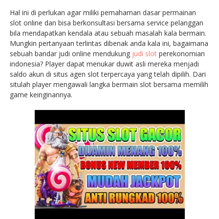
Hal ini di perlukan agar miliki pemahaman dasar permainan
slot online dan bisa berkonsultasi bersama service pelanggan
bila mendapatkan kendala atau sebuah masalah kala bermain.
Mungkin pertanyaan terlintas dibenak anda kala ini, bagaimana
sebuah bandar judi online mendukung
judi slot
perekonomian
indonesia? Player dapat menukar duwit asli mereka menjadi
saldo akun di situs agen slot terpercaya yang telah dipilih. Dari
situlah player mengawali langka bermain slot bersama memilih
game keinginannya.