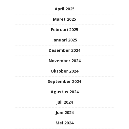
April 2025
Maret 2025
Februari 2025
Januari 2025
Desember 2024
November 2024
Oktober 2024
September 2024
Agustus 2024
Juli 2024
Juni 2024
Mei 2024