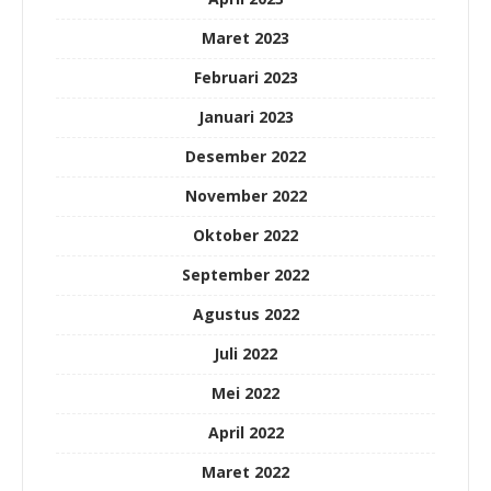
Maret 2023
Februari 2023
Januari 2023
Desember 2022
November 2022
Oktober 2022
September 2022
Agustus 2022
Juli 2022
Mei 2022
April 2022
Maret 2022