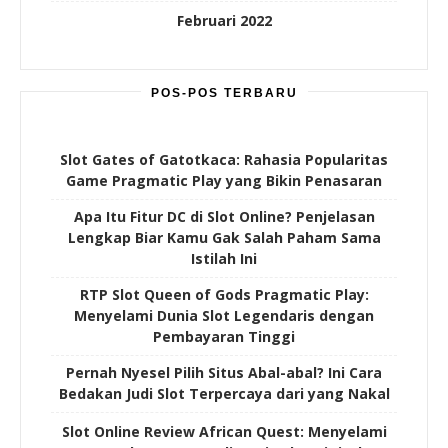
Februari 2022
POS-POS TERBARU
Slot Gates of Gatotkaca: Rahasia Popularitas
Game Pragmatic Play yang Bikin Penasaran
Apa Itu Fitur DC di Slot Online? Penjelasan
Lengkap Biar Kamu Gak Salah Paham Sama
Istilah Ini
RTP Slot Queen of Gods Pragmatic Play:
Menyelami Dunia Slot Legendaris dengan
Pembayaran Tinggi
Pernah Nyesel Pilih Situs Abal-abal? Ini Cara
Bedakan Judi Slot Terpercaya dari yang Nakal
Slot Online Review African Quest: Menyelami