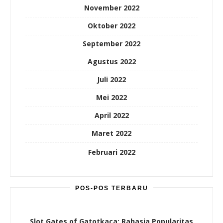
November 2022
Oktober 2022
September 2022
Agustus 2022
Juli 2022
Mei 2022
April 2022
Maret 2022
Februari 2022
POS-POS TERBARU
Slot Gates of Gatotkaca: Rahasia Popularitas