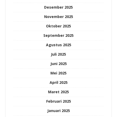
Desember 2025
November 2025
Oktober 2025
September 2025
Agustus 2025
Juli 2025
Juni 2025
Mei 2025
April 2025
Maret 2025
Februari 2025
Januari 2025