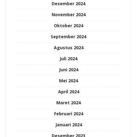
Desember 2024
November 2024
Oktober 2024
September 2024
Agustus 2024
Juli 2024
Juni 2024
Mei 2024
April 2024
Maret 2024
Februari 2024
Januari 2024
Desember 2023