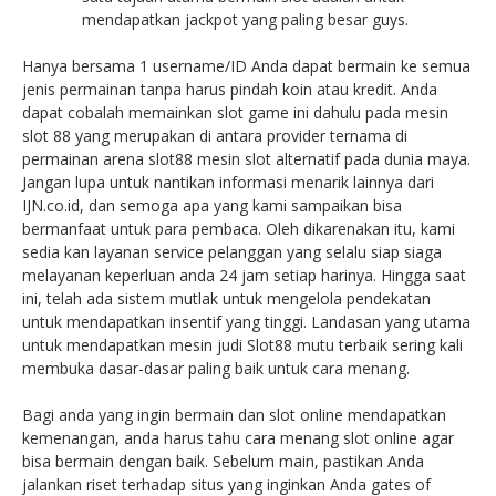
mendapatkan jackpot yang paling besar guys.
Hanya bersama 1 username/ID Anda dapat bermain ke semua
jenis permainan tanpa harus pindah koin atau kredit. Anda
dapat cobalah memainkan slot game ini dahulu pada mesin
slot 88 yang merupakan di antara provider ternama di
permainan arena slot88 mesin slot alternatif pada dunia maya.
Jangan lupa untuk nantikan informasi menarik lainnya dari
IJN.co.id, dan semoga apa yang kami sampaikan bisa
bermanfaat untuk para pembaca. Oleh dikarenakan itu, kami
sedia kan layanan service pelanggan yang selalu siap siaga
melayanan keperluan anda 24 jam setiap harinya. Hingga saat
ini, telah ada sistem mutlak untuk mengelola pendekatan
untuk mendapatkan insentif yang tinggi. Landasan yang utama
untuk mendapatkan mesin judi Slot88 mutu terbaik sering kali
membuka dasar-dasar paling baik untuk cara menang.
Bagi anda yang ingin bermain dan slot online mendapatkan
kemenangan, anda harus tahu cara menang slot online agar
bisa bermain dengan baik. Sebelum main, pastikan Anda
jalankan riset terhadap situs yang inginkan Anda gates of