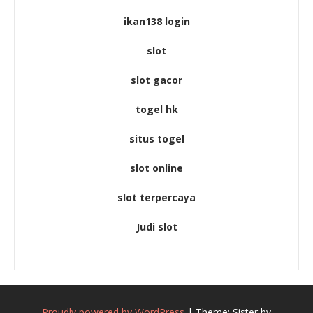
ikan138 login
slot
slot gacor
togel hk
situs togel
slot online
slot terpercaya
Judi slot
Proudly powered by WordPress
|
Theme: Sister by