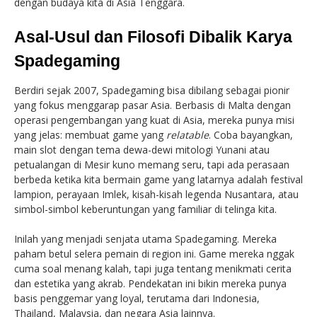
dengan budaya kita di Asia Tenggara.
Asal-Usul dan Filosofi Dibalik Karya
Spadegaming
Berdiri sejak 2007, Spadegaming bisa dibilang sebagai pionir
yang fokus menggarap pasar Asia. Berbasis di Malta dengan
operasi pengembangan yang kuat di Asia, mereka punya misi
yang jelas: membuat game yang
relatable
. Coba bayangkan,
main slot dengan tema dewa-dewi mitologi Yunani atau
petualangan di Mesir kuno memang seru, tapi ada perasaan
berbeda ketika kita bermain game yang latarnya adalah festival
lampion, perayaan Imlek, kisah-kisah legenda Nusantara, atau
simbol-simbol keberuntungan yang familiar di telinga kita.
Inilah yang menjadi senjata utama Spadegaming. Mereka
paham betul selera pemain di region ini. Game mereka nggak
cuma soal menang kalah, tapi juga tentang menikmati cerita
dan estetika yang akrab. Pendekatan ini bikin mereka punya
basis penggemar yang loyal, terutama dari Indonesia,
Thailand, Malaysia, dan negara Asia lainnya.