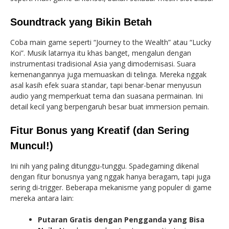
Soundtrack yang Bikin Betah
Coba main game seperti “Journey to the Wealth” atau “Lucky
Koi”. Musik latarnya itu khas banget, mengalun dengan
instrumentasi tradisional Asia yang dimodernisasi. Suara
kemenangannya juga memuaskan di telinga. Mereka nggak
asal kasih efek suara standar, tapi benar-benar menyusun
audio yang memperkuat tema dan suasana permainan. Ini
detail kecil yang berpengaruh besar buat immersion pemain.
Fitur Bonus yang Kreatif (dan Sering
Muncul!)
Ini nih yang paling ditunggu-tunggu. Spadegaming dikenal
dengan fitur bonusnya yang nggak hanya beragam, tapi juga
sering di-trigger. Beberapa mekanisme yang populer di game
mereka antara lain:
Putaran Gratis dengan Pengganda yang Bisa