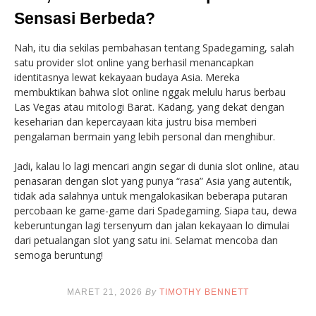
Sensasi Berbeda?
Nah, itu dia sekilas pembahasan tentang Spadegaming, salah
satu provider slot online yang berhasil menancapkan
identitasnya lewat kekayaan budaya Asia. Mereka
membuktikan bahwa slot online nggak melulu harus berbau
Las Vegas atau mitologi Barat. Kadang, yang dekat dengan
keseharian dan kepercayaan kita justru bisa memberi
pengalaman bermain yang lebih personal dan menghibur.
Jadi, kalau lo lagi mencari angin segar di dunia slot online, atau
penasaran dengan slot yang punya “rasa” Asia yang autentik,
tidak ada salahnya untuk mengalokasikan beberapa putaran
percobaan ke game-game dari Spadegaming. Siapa tau, dewa
keberuntungan lagi tersenyum dan jalan kekayaan lo dimulai
dari petualangan slot yang satu ini. Selamat mencoba dan
semoga beruntung!
MARET 21, 2026
By
TIMOTHY BENNETT