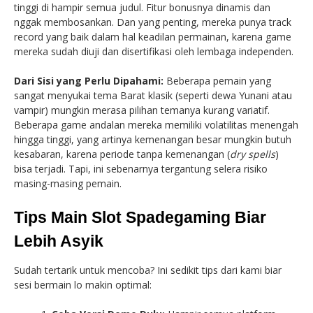
tinggi di hampir semua judul. Fitur bonusnya dinamis dan
nggak membosankan. Dan yang penting, mereka punya track
record yang baik dalam hal keadilan permainan, karena game
mereka sudah diuji dan disertifikasi oleh lembaga independen.
Dari Sisi yang Perlu Dipahami:
Beberapa pemain yang
sangat menyukai tema Barat klasik (seperti dewa Yunani atau
vampir) mungkin merasa pilihan temanya kurang variatif.
Beberapa game andalan mereka memiliki volatilitas menengah
hingga tinggi, yang artinya kemenangan besar mungkin butuh
kesabaran, karena periode tanpa kemenangan (
dry spells
)
bisa terjadi. Tapi, ini sebenarnya tergantung selera risiko
masing-masing pemain.
Tips Main Slot Spadegaming Biar
Lebih Asyik
Sudah tertarik untuk mencoba? Ini sedikit tips dari kami biar
sesi bermain lo makin optimal: