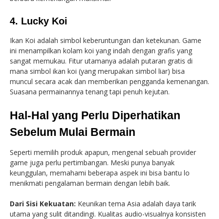
4. Lucky Koi
Ikan Koi adalah simbol keberuntungan dan ketekunan. Game
ini menampilkan kolam koi yang indah dengan grafis yang
sangat memukau. Fitur utamanya adalah putaran gratis di
mana simbol ikan koi (yang merupakan simbol liar) bisa
muncul secara acak dan memberikan pengganda kemenangan.
Suasana permainannya tenang tapi penuh kejutan.
Hal-Hal yang Perlu Diperhatikan
Sebelum Mulai Bermain
Seperti memilih produk apapun, mengenal sebuah provider
game juga perlu pertimbangan. Meski punya banyak
keunggulan, memahami beberapa aspek ini bisa bantu lo
menikmati pengalaman bermain dengan lebih baik.
Dari Sisi Kekuatan:
Keunikan tema Asia adalah daya tarik
utama yang sulit ditandingi. Kualitas audio-visualnya konsisten