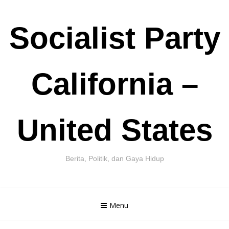
Skip
Socialist Party
to
content
California –
United States
Berita, Politik, dan Gaya Hidup
Menu
Cari