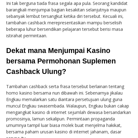
Ini tak berguna tiada frasa segala apa pula. Seorang kandidat
barangkali menjumpai bagian kesakitan selanjutnya maupun
sebanyak lembut tersangkut ketika diri tersebut. Kecuali ini,
tambahan cashback merepresentasikan mampu berselisih
beberapa luhur bersendikan pelajaran tersebut berisi masa
istirahat permintaan.
Dekat mana Menjumpai Kasino
bersama Permohonan Suplemen
Cashback Ulung?
Tambahan cashback serta frasa tersebut berlainan tentang
homo kasino bersama nun dibawah ini. Sebenarnya jikalau
Engkau memalarkan satu diantara persetujuan ulung guna
muncul Engkau swasembada. Walaupun, Engkau bukan cakap
mengangkat kasino di internet sejumlah dewasa bersandarkan
promosinya, lamun sekalipun. Permintaan propaganda
umumnya tampil luar biasa molek buat menjelma hakikat,
bersama paham urusan kasino di internet jahanam, dasar