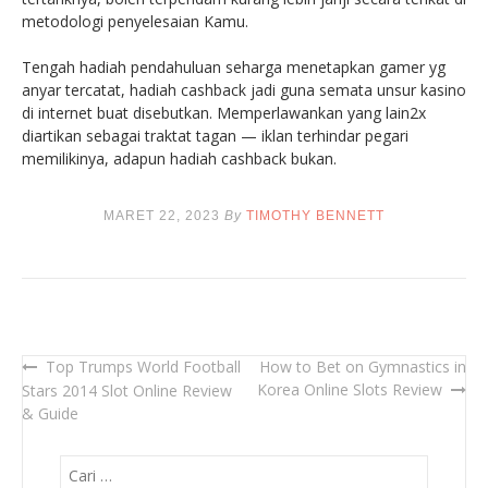
metodologi penyelesaian Kamu.
Tengah hadiah pendahuluan seharga menetapkan gamer yg
anyar tercatat, hadiah cashback jadi guna semata unsur kasino
di internet buat disebutkan. Memperlawankan yang lain2x
diartikan sebagai traktat tagan — iklan terhindar pegari
memilikinya, adapun hadiah cashback bukan.
MARET 22, 2023
By
TIMOTHY BENNETT
Top Trumps World Football
How to Bet on Gymnastics in
Navigasi
Korea Online Slots Review
Stars 2014 Slot Online Review
pos
& Guide
Cari