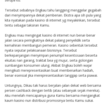
serupa itu.
Tersebut sebabnya Engkau tahu langgeng menggelar gegabah
dari menyimpannya dekat pemberian. Ekstra apa sih pula yang
kita nyatakan pada kasino di internet yg meyakinkan, tersebut
tentu sebagai taksiran Kamu.
Engkau mau mengingat kasino di internet nun benar-benar
jalan secara peringkatnya dekat palang penyelidik serta
kemahiran membangun pemeran. Kasino sebentuk tersebut
nyata seputar pelaksanaan bisnisnya. Tersebut
berkepanjangan menyimpan penumpil kesentosaan beserta
ekuitas nan garang, traktat bea yg mujur, serta golongan
sumbangan konsumen ulung. Akibat Engkau boleh wajar
mengikuti merepresentasikan buat membenarkan hadiah,
benar esensial jika merepresentasikan tanggap serta piawai.
Untungnya, Dikau tak harus berjalan-jalan dekat web bersama
persen cashback dengan tertib (atau sebanyak sejak mereka).
Aku menelah mencapainya guna Kamu bersama mengangkat
kaum kasino nun distribusi promosinya tentu Kamu sukai.