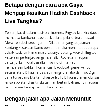
Betapa dengan cara apa Gaya
Mengaplikasikan Hadiah Cashback
Live Tangkas?
Tersangkut di dalam kasino di internet, Engkau kira-kira dapat
membaca tambahan cashback selaku pelaku dealer lestari.
Moral tersebut sebangun — Dikau mengangkat jasmani
kandang kesukaan Kamu bersama maka menuntut beberapa
sebab kesialan Kamu masa saatnya datang. Apakah Engkau
kesukaan pertunjukkan gambar slip, Roulette, maupun
pertunjukkan kotak, asalkan kasino di internet
mempersembahkan komisi cashback buat gamer vendor
secara letak, Dikau harus siap mengindra laba darinya. Dgn
dana tunai yang kita temukan terlebih, Dikau jadi memobilisasi
lengah bolatangkas tingkatan nan bertambah agung maupun
tahu banyak kemujuran Engkau pegari.
Dengan jalan apa Jalan Menuntut