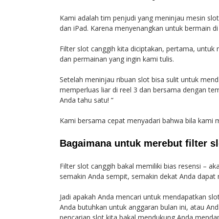
Kami adalah tim penjudi yang meninjau mesin slot,
dan iPad. Karena menyenangkan untuk bermain di j
Filter slot canggih kita diciptakan, pertama, un
dan permainan yang ingin kami tulis.
Setelah meninjau ribuan slot bisa sulit untuk me
memperluas liar di reel 3 dan bersama dengan tema
Anda tahu satu! “
Kami bersama cepat menyadari bahwa bila kami m
Bagaimana untuk merebut filter sl
Filter slot canggih bakal memiliki bias resensi – 
semakin Anda sempit, semakin dekat Anda dapat
Jadi apakah Anda mencari untuk mendapatkan slo
Anda butuhkan untuk anggaran bulan ini, atau And
pencarian slot kita bakal mendukung Anda mendap