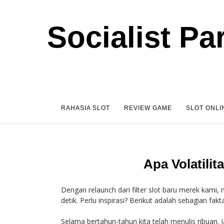
Skip
Socialist Pa
to
content
RAHASIA SLOT
REVIEW GAME
SLOT ONLI
Apa Volatilit
Dengan relaunch dari filter slot baru merek kam
detik. Perlu inspirasi? Berikut adalah sebagian fa
Selama bertahun-tahun kita telah menulis ribuan