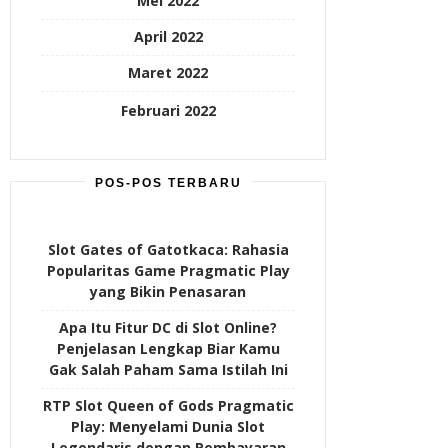
Mei 2022
April 2022
Maret 2022
Februari 2022
POS-POS TERBARU
Slot Gates of Gatotkaca: Rahasia
Popularitas Game Pragmatic Play
yang Bikin Penasaran
Apa Itu Fitur DC di Slot Online?
Penjelasan Lengkap Biar Kamu
Gak Salah Paham Sama Istilah Ini
RTP Slot Queen of Gods Pragmatic
Play: Menyelami Dunia Slot
Legendaris dengan Pembayaran