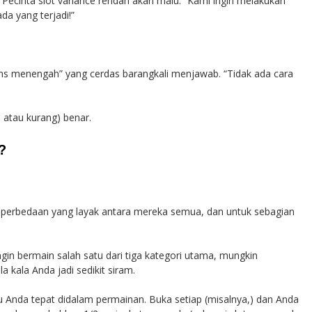
” Pecinta slot variance rendah akan malu. “Kami ingin melakukan
da yang terjadi!”
ns menengah” yang cerdas barangkali menjawab. “Tidak ada cara
 atau kurang) benar.
?
api perbedaan yang layak antara mereka semua, dan untuk sebagian
gin bermain salah satu dari tiga kategori utama, mungkin
a kala Anda jadi sedikit siram.
Anda tepat didalam permainan. Buka setiap (misalnya,) dan Anda