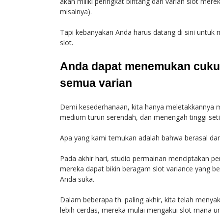
akan miliki peringkat bintang dari varian slot me
misalnya).
Tapi kebanyakan Anda harus datang di sini untuk me
slot.
Anda dapat menemukan cukup 
semua varian
Demi kesederhanaan, kita hanya meletakkannya me
medium turun serendah, dan menengah tinggi seti
Apa yang kami temukan adalah bahwa berasal dari 
Pada akhir hari, studio permainan menciptakan pe
mereka dapat bikin beragam slot variance yang 
Anda suka.
Dalam beberapa th. paling akhir, kita telah menya
lebih cerdas, mereka mulai mengakui slot mana u