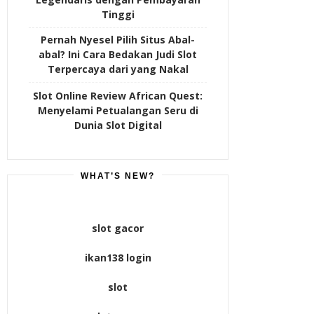
Tinggi
Pernah Nyesel Pilih Situs Abal-
abal? Ini Cara Bedakan Judi Slot
Terpercaya dari yang Nakal
Slot Online Review African Quest:
Menyelami Petualangan Seru di
Dunia Slot Digital
WHAT’S NEW?
slot gacor
ikan138 login
slot