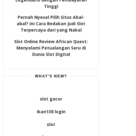
Tinggi
Pernah Nyesel Pilih Situs Abal-
abal? Ini Cara Bedakan Judi Slot
Terpercaya dari yang Nakal
Slot Online Review African Quest:
Menyelami Petualangan Seru di
Dunia Slot Digital
WHAT’S NEW?
slot gacor
ikan138 login
slot