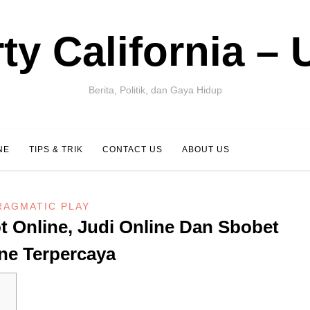
rty California – 
Berita, Politik, dan Gaya Hidup
NE
TIPS & TRIK
CONTACT US
ABOUT US
RAGMATIC PLAY
t Online, Judi Online Dan Sbobet
ne Terpercaya