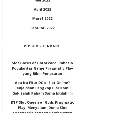
Mei 2022
April 2022
Maret 2022
Februari 2022
POS-POS TERBARU
Slot Gates of Gatotkaca: Rahasia
Popularitas Game Pragmatic Play
yang Bikin Penasaran
Apa Itu Fitur DC di Slot Online?
Penjelasan Lengkap Biar Kamu
Gak Salah Paham Sama Istilah Ini
RTP Slot Queen of Gods Pragmatic
Play: Menyelami Dunia Slot
Legendaris dengan Pembayaran