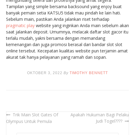
mengundang selera dan prosesnya yang amat segera.
Tampilan yang simple bersama backsound yang enjoy buat
banyak pemain setia KATSU5 tidak mau pindah ke lain hati.
Sebelum main, pastikan Anda jalankan riset terhadap
pragmatic play
website yang inginkan Anda main sebelum akan
saat jalankan deposit. Umumnya, melacak daftar slot gacor itu
terlalu mudah, yakni bersama dengan memandang
kemenangan dan juga promosi berasal dari bandar slot slot
online tersebut. Kecepatan kualitas website pun terjamin amat
akurat tak hanya pelayanan yang ramah dan sopan.
OKTOBER 3, 2022
By
TIMOTHY BENNETT
Trik Main Slot Gates Of
Apakah Hukuman Bagi Pelaku
Navigasi
Judi Togel????
Olympus Untuk Pemula
pos