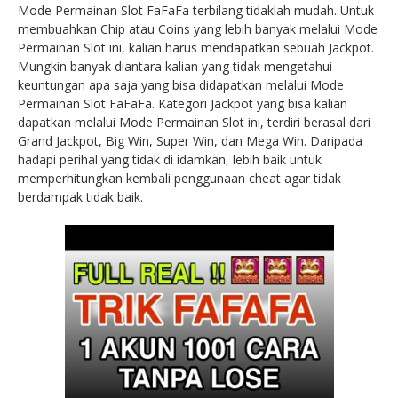
Mode Permainan Slot FaFaFa terbilang tidaklah mudah. Untuk
membuahkan Chip atau Coins yang lebih banyak melalui Mode
Permainan Slot ini, kalian harus mendapatkan sebuah Jackpot.
Mungkin banyak diantara kalian yang tidak mengetahui
keuntungan apa saja yang bisa didapatkan melalui Mode
Permainan Slot FaFaFa. Kategori Jackpot yang bisa kalian
dapatkan melalui Mode Permainan Slot ini, terdiri berasal dari
Grand Jackpot, Big Win, Super Win, dan Mega Win. Daripada
hadapi perihal yang tidak di idamkan, lebih baik untuk
memperhitungkan kembali penggunaan cheat agar tidak
berdampak tidak baik.