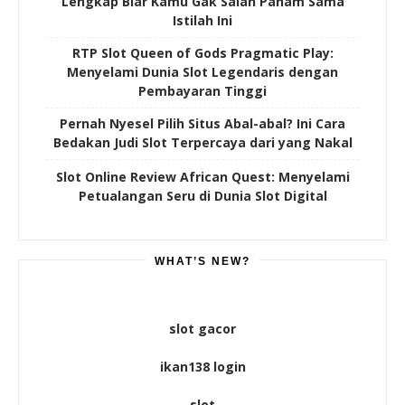
Lengkap Biar Kamu Gak Salah Paham Sama
Istilah Ini
RTP Slot Queen of Gods Pragmatic Play:
Menyelami Dunia Slot Legendaris dengan
Pembayaran Tinggi
Pernah Nyesel Pilih Situs Abal-abal? Ini Cara
Bedakan Judi Slot Terpercaya dari yang Nakal
Slot Online Review African Quest: Menyelami
Petualangan Seru di Dunia Slot Digital
WHAT’S NEW?
slot gacor
ikan138 login
slot