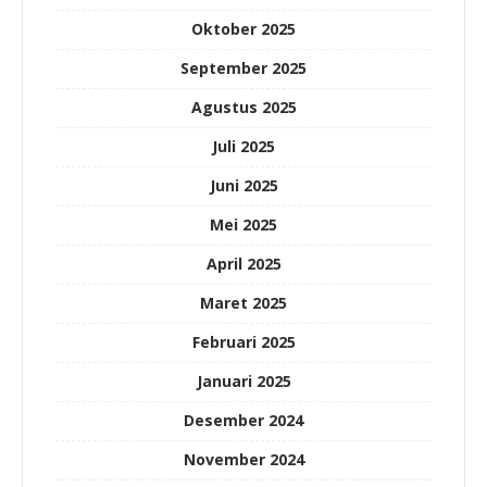
Oktober 2025
September 2025
Agustus 2025
Juli 2025
Juni 2025
Mei 2025
April 2025
Maret 2025
Februari 2025
Januari 2025
Desember 2024
November 2024