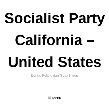
Skip
Socialist Party
to
content
California –
United States
Berita, Politik, dan Gaya Hidup
Menu
Cari