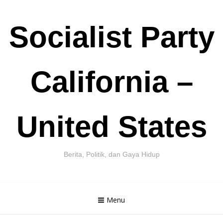
Skip
Socialist Party
to
content
California –
United States
Berita, Politik, dan Gaya Hidup
Menu
Cari