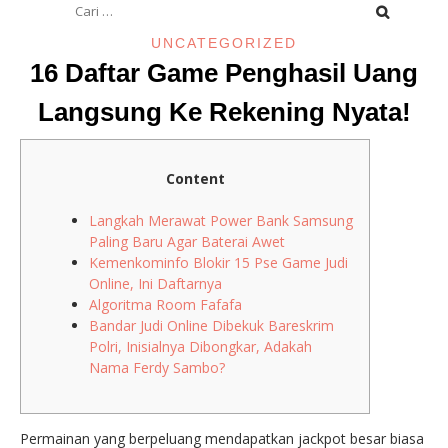
untuk:
UNCATEGORIZED
16 Daftar Game Penghasil Uang
Langsung Ke Rekening Nyata!
Content
Langkah Merawat Power Bank Samsung
Paling Baru Agar Baterai Awet
Kemenkominfo Blokir 15 Pse Game Judi
Online, Ini Daftarnya
Algoritma Room Fafafa
Bandar Judi Online Dibekuk Bareskrim
Polri, Inisialnya Dibongkar, Adakah
Nama Ferdy Sambo?
Permainan yang berpeluang mendapatkan jackpot besar biasa