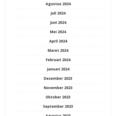
Agustus 2024
Juli 2024
Juni 2024
Mei 2024
April 2024
Maret 2024
Februari 2024
Januari 2024
Desember 2023
November 2023
Oktober 2023
September 2023
Agustus 2023