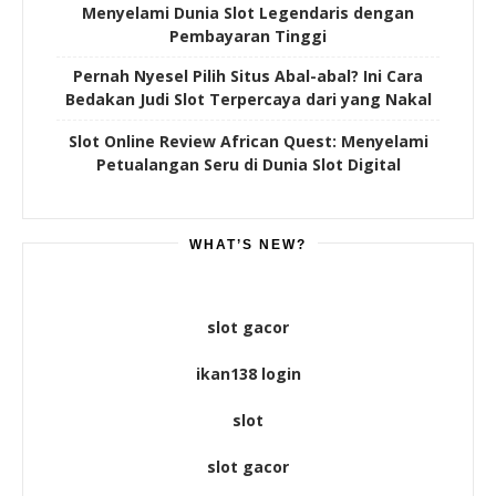
Menyelami Dunia Slot Legendaris dengan
Pembayaran Tinggi
Pernah Nyesel Pilih Situs Abal-abal? Ini Cara
Bedakan Judi Slot Terpercaya dari yang Nakal
Slot Online Review African Quest: Menyelami
Petualangan Seru di Dunia Slot Digital
WHAT’S NEW?
slot gacor
ikan138 login
slot
slot gacor