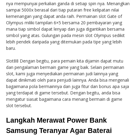
nya mempunyai perkalian ganda di setiap spin nya. Menangkan
sampai 5000x berasal dari tiap putaran free kelipatan nilai
kemenangan yang dapat anda raih. Permainan slot Gate of
Olympus miliki tampilan 6×5 bersama 20 pembayaran yang
mana tiap simbol dapat lenyap dan juga digantikan bersama
simbol yang atas. Gulungan pada mesin slot Olympus sedikit
lebih pendek daripada yang ditemukan pada tipe yang lebih
baru.
Slot88 Dengan begitu, para pemain kita dijamin dapat mutu
dan pengalaman bermain game yang baik. Selain permainan
slot, kami juga menyediakan permainan judi lainnya yang
dapat dinikmati oleh para penjudi lainnya. Anda bisa mengenali
bagaimana pola bermainnya dan juga fitur dan bonus apa saja
yang terdapat di game tersebut. Dengan begitu, anda bisa
mengatur siasat bagaimana cara menang bermain di game
slot tersebut.
Langkah Merawat Power Bank
Samsung Teranyar Agar Baterai